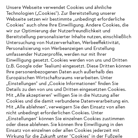
Unsere Webseite verwendet Cookies und ähnliche
Technologien („Cookies“). Zur Bereitstellung unserer
Zahlungsmöglichkeiten
Webseite setzen wir bestimmte „unbedingt erforderliche
Cookies" auch ohne Ihre Einwilligung. Andere Cookies, die
wir zur Optimierung der Nutzerfreundlichkeit und
Bereitstellung personalisierter Inhalte nutzen, einschließlich
Untersuchung von Nutzerverhalten, Werbeeffektivität,
Personalisierung von Werbeanzeigen und Erstellung
umfassender Nutzerprofile, werden nur mit Ihrer
Einwilligung gesetzt. Cookies werden von uns und Dritten
(z.B. Google oder Tealium) eingesetzt. Diese Dritten können
Ihre personenbezogenen Daten auch außerhalb des
Europäischen Wirtschaftsraums verarbeiten. Unter
Unternehmen
„Einstellungen" und „Cookie Informationen“ finden Sie
Details zu den von uns und Dritten eingesetzten Cookies.
Mit „Alle akzeptieren“ willigen Sie in die Nutzung aller
Cookies und die damit verbundene Datenverarbeitung ein.
Online Shop
Mit „Alle ablehnen“, verweigern Sie den Einsatz von allen
nicht unbedingt erforderlichen Cookies. Unter
IHR BROWSER WIRD NICHT
„Einstellungen“ können Sie einzelnen Cookies zustimmen
oder diese ablehnen. Sie können Ihre Einwilligung in den
UNTERSTÜTZT
Einsatz von einzelnen oder allen Cookies jederzeit mit
Service
Wirkung für die Zukunft unter “Cookies“ in der Fußzeile