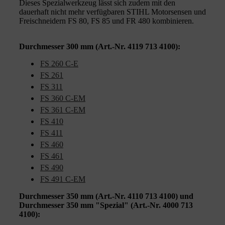
Dieses Spezialwerkzeug lässt sich zudem mit den
dauerhaft nicht mehr verfügbaren STIHL Motorsensen und
Freischneidern FS 80, FS 85 und FR 480 kombinieren.
Durchmesser 300 mm (Art.-Nr. 4119 713 4100):
FS 260 C-E
FS 261
FS 311
FS 360 C-EM
FS 361 C-EM
FS 410
FS 411
FS 460
FS 461
FS 490
FS 491 C-EM
Durchmesser 350 mm (Art.-Nr. 4110 713 4100) und
Durchmesser 350 mm "Spezial" (Art.-Nr. 4000 713
4100):