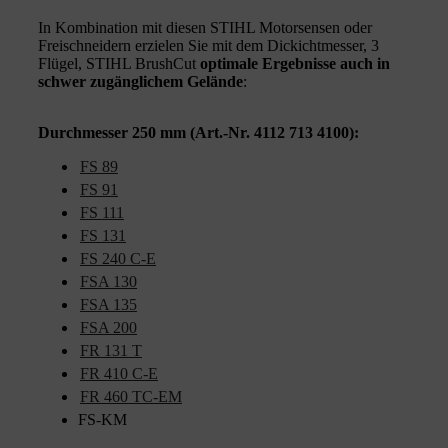
In Kombination mit diesen STIHL Motorsensen oder
Freischneidern erzielen Sie mit dem Dickichtmesser, 3
Flügel, STIHL BrushCut
optimale Ergebnisse auch in
schwer zugänglichem Gelände
:
Durchmesser 250 mm (Art.-Nr. 4112 713 4100):
FS 89
FS 91
FS 111
FS 131
FS 240 C-E
FSA 130
FSA 135
FSA 200
FR 131 T
FR 410 C-E
FR 460 TC-EM
FS-KM