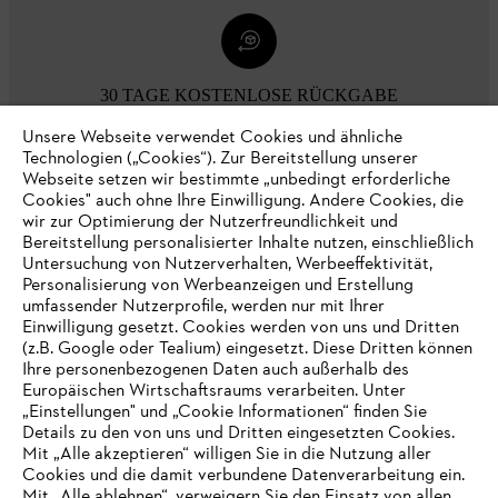
30 TAGE KOSTENLOSE RÜCKGABE
Unsere Webseite verwendet Cookies und ähnliche
Technologien („Cookies“). Zur Bereitstellung unserer
Zahlungsmöglichkeiten
Webseite setzen wir bestimmte „unbedingt erforderliche
Cookies" auch ohne Ihre Einwilligung. Andere Cookies, die
wir zur Optimierung der Nutzerfreundlichkeit und
Bereitstellung personalisierter Inhalte nutzen, einschließlich
Untersuchung von Nutzerverhalten, Werbeeffektivität,
Personalisierung von Werbeanzeigen und Erstellung
umfassender Nutzerprofile, werden nur mit Ihrer
Einwilligung gesetzt. Cookies werden von uns und Dritten
(z.B. Google oder Tealium) eingesetzt. Diese Dritten können
Ihre personenbezogenen Daten auch außerhalb des
Europäischen Wirtschaftsraums verarbeiten. Unter
Unternehmen
„Einstellungen" und „Cookie Informationen“ finden Sie
Details zu den von uns und Dritten eingesetzten Cookies.
Mit „Alle akzeptieren“ willigen Sie in die Nutzung aller
Cookies und die damit verbundene Datenverarbeitung ein.
Online Shop
Mit „Alle ablehnen“, verweigern Sie den Einsatz von allen