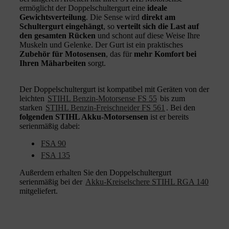
ermöglicht der Doppelschultergurt eine
ideale
Gewichtsverteilung
. Die Sense wird
direkt am
Schultergurt eingehängt
, so
verteilt sich die Last auf
den gesamten Rücken
und schont auf diese Weise Ihre
Muskeln und Gelenke. Der Gurt ist ein praktisches
Zubehör für Motosensen
, das für
mehr Komfort bei
Ihren Mäharbeiten
sorgt.
Der Doppelschultergurt ist kompatibel mit Geräten von der
leichten
STIHL Benzin-Motorsense FS 55
bis zum
starken
STIHL Benzin-Freischneider FS 561
. Bei den
folgenden STIHL Akku-Motorsensen
ist er bereits
serienmäßig dabei:
FSA 90
FSA 135
Außerdem erhalten Sie den Doppelschultergurt
serienmäßig bei der
Akku-Kreiselschere STIHL RGA 140
mitgeliefert.