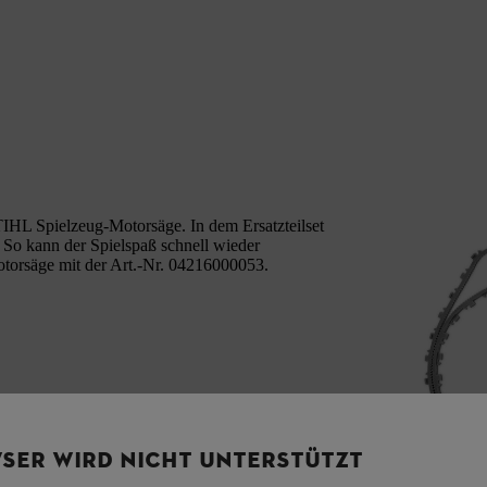
STIHL Spielzeug-Motorsäge. In dem Ersatzteilset
. So kann der Spielspaß schnell wieder
otorsäge mit der Art.-Nr. 04216000053.
SER WIRD NICHT UNTERSTÜTZT