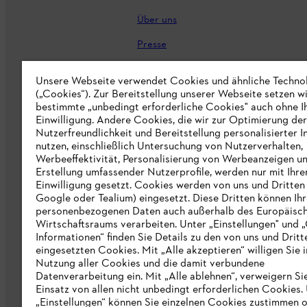
Über uns
Presse
Karriere
Unsere Webseite verwendet Cookies und ähnliche Techno
(„Cookies“). Zur Bereitstellung unserer Webseite setzen w
STIHL Markenshop
bestimmte „unbedingt erforderliche Cookies" auch ohne I
Nachhaltigkeit
Einwilligung. Andere Cookies, die wir zur Optimierung der
Nutzerfreundlichkeit und Bereitstellung personalisierter I
STIHL Hinweisgebersystem
nutzen, einschließlich Untersuchung von Nutzerverhalten,
Werbeeffektivität, Personalisierung von Werbeanzeigen u
Informationen für Lieferunternehmen
Erstellung umfassender Nutzerprofile, werden nur mit Ihre
Einwilligung gesetzt. Cookies werden von uns und Dritten 
Google oder Tealium) eingesetzt. Diese Dritten können Ih
Erklärung zur Barrierefreiheit
personenbezogenen Daten auch außerhalb des Europäisc
Wirtschaftsraums verarbeiten. Unter „Einstellungen" und 
Produktpiraterie
Informationen“ finden Sie Details zu den von uns und Dritt
eingesetzten Cookies. Mit „Alle akzeptieren“ willigen Sie i
Fakten zu STIHL
Nutzung aller Cookies und die damit verbundene
Datenverarbeitung ein. Mit „Alle ablehnen“, verweigern Si
Einsatz von allen nicht unbedingt erforderlichen Cookies.
„Einstellungen“ können Sie einzelnen Cookies zustimmen 