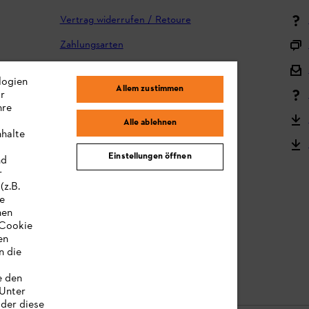
Vertrag widerrufen / Retoure
Zahlungsarten
Versand und Lieferung
logien
Allem zustimmen
ir
Reklamation und Garantie
hre
STIHL Kooperationsprogramm
Alle ablehnen
nhalte
STIHL Bedienungsanleitungen
Einstellungen öffnen
nd
MY STIHL
r
(z.B.
re
hen
„Cookie
en
n die
e den
 Unter
oder diese