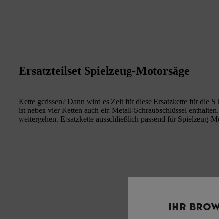
Ersatzteilset Spielzeug-Motorsäge
Kette gerissen? Dann wird es Zeit für diese Ersatzkette für die 
ist neben vier Ketten auch ein Metall-Schraubschlüssel enthalten
weitergehen. Ersatzkette ausschließlich passend für Spielzeug-M
IHR BROW