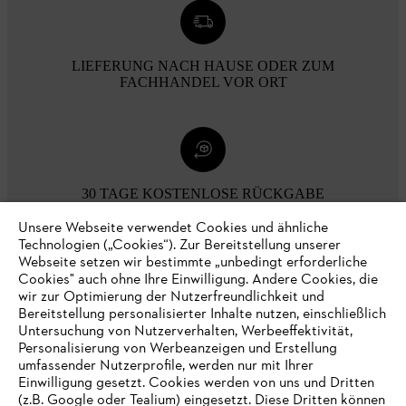
LIEFERUNG NACH HAUSE ODER ZUM
FACHHANDEL VOR ORT
30 TAGE KOSTENLOSE RÜCKGABE
Unsere Webseite verwendet Cookies und ähnliche
Technologien („Cookies“). Zur Bereitstellung unserer
Zahlungsmöglichkeiten
Webseite setzen wir bestimmte „unbedingt erforderliche
Cookies" auch ohne Ihre Einwilligung. Andere Cookies, die
wir zur Optimierung der Nutzerfreundlichkeit und
Bereitstellung personalisierter Inhalte nutzen, einschließlich
Untersuchung von Nutzerverhalten, Werbeeffektivität,
Personalisierung von Werbeanzeigen und Erstellung
umfassender Nutzerprofile, werden nur mit Ihrer
Einwilligung gesetzt. Cookies werden von uns und Dritten
(z.B. Google oder Tealium) eingesetzt. Diese Dritten können