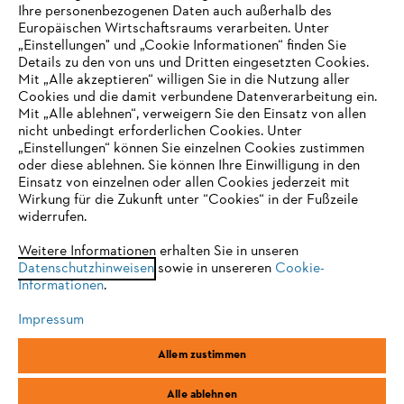
Ihre personenbezogenen Daten auch außerhalb des
Europäischen Wirtschaftsraums verarbeiten. Unter
Unternehmen
„Einstellungen" und „Cookie Informationen“ finden Sie
Details zu den von uns und Dritten eingesetzten Cookies.
Mit „Alle akzeptieren“ willigen Sie in die Nutzung aller
Cookies und die damit verbundene Datenverarbeitung ein.
Online Shop
Mit „Alle ablehnen“, verweigern Sie den Einsatz von allen
nicht unbedingt erforderlichen Cookies. Unter
IHR BROWSER WIRD NICHT
„Einstellungen“ können Sie einzelnen Cookies zustimmen
oder diese ablehnen. Sie können Ihre Einwilligung in den
UNTERSTÜTZT
Einsatz von einzelnen oder allen Cookies jederzeit mit
Service
Wirkung für die Zukunft unter “Cookies“ in der Fußzeile
widerrufen.
Sie nutzen einen Browser, den wir noch nicht unterstützen. Für
eine optimale Nutzung unserer Seite empfehlen wir Ihnen, zu
Weitere Informationen erhalten Sie in unseren
Datenschutzhinweisen
einem der folgenden Browser zu wechseln:
sowie in unsereren
Cookie-
Informationen
.
Allgemeine Geschäftsbedingungen
Datenschutz
Impressum
Impressum
Cookies
Rechtliche Informationen
Firefox
Chrome
Allem zustimmen
Safari
Edge
STIHL Vertriebszentrale AG & Co. KG, D-64807 Dieburg
Alle ablehnen