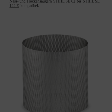
Nass- und Trockensaugern
STIHL SE 62
bis
STIHL SE
122 E
kompatibel.