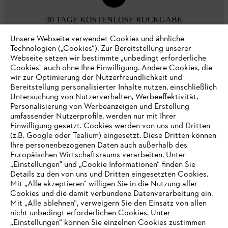
30 TAGE KOSTENLOSE RÜCKGABE
Unsere Webseite verwendet Cookies und ähnliche
Technologien („Cookies“). Zur Bereitstellung unserer
Zahlungsmöglichkeiten
Webseite setzen wir bestimmte „unbedingt erforderliche
Cookies" auch ohne Ihre Einwilligung. Andere Cookies, die
wir zur Optimierung der Nutzerfreundlichkeit und
Bereitstellung personalisierter Inhalte nutzen, einschließlich
Untersuchung von Nutzerverhalten, Werbeeffektivität,
Personalisierung von Werbeanzeigen und Erstellung
umfassender Nutzerprofile, werden nur mit Ihrer
Einwilligung gesetzt. Cookies werden von uns und Dritten
(z.B. Google oder Tealium) eingesetzt. Diese Dritten können
Ihre personenbezogenen Daten auch außerhalb des
Europäischen Wirtschaftsraums verarbeiten. Unter
Unternehmen
„Einstellungen" und „Cookie Informationen“ finden Sie
Details zu den von uns und Dritten eingesetzten Cookies.
Mit „Alle akzeptieren“ willigen Sie in die Nutzung aller
Cookies und die damit verbundene Datenverarbeitung ein.
Online Shop
Mit „Alle ablehnen“, verweigern Sie den Einsatz von allen
nicht unbedingt erforderlichen Cookies. Unter
IHR BROWSER WIRD NICHT
„Einstellungen“ können Sie einzelnen Cookies zustimmen