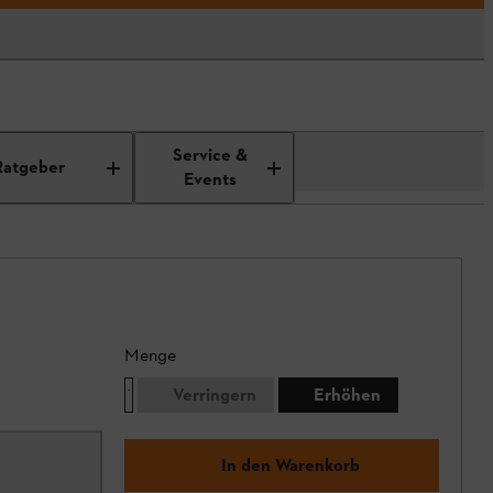
Service &
Ratgeber
Events
Menge
Verringern
Erhöhen
In den Warenkorb