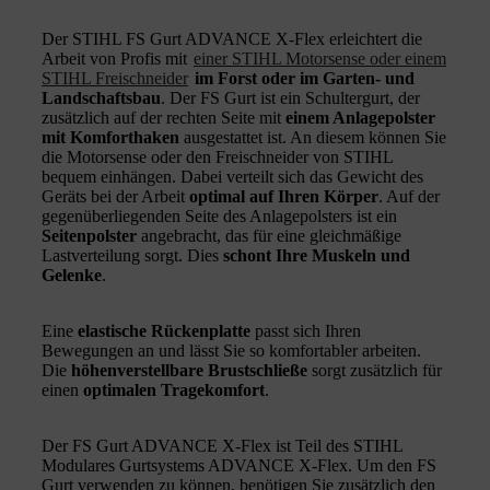
Der STIHL FS Gurt ADVANCE X-Flex erleichtert die
Arbeit von Profis mit
einer STIHL Motorsense oder einem
STIHL Freischneider
im Forst oder im Garten- und
Landschaftsbau
. Der FS Gurt ist ein Schultergurt, der
zusätzlich auf der rechten Seite mit
einem Anlagepolster
mit Komforthaken
ausgestattet ist. An diesem können Sie
die Motorsense oder den Freischneider von STIHL
bequem einhängen. Dabei verteilt sich das Gewicht des
Geräts bei der Arbeit
optimal auf Ihren Körper
. Auf der
gegenüberliegenden Seite des Anlagepolsters ist ein
Seitenpolster
angebracht, das für eine gleichmäßige
Lastverteilung sorgt. Dies
schont Ihre Muskeln und
Gelenke
.
Eine
elastische Rückenplatte
passt sich Ihren
Bewegungen an und lässt Sie so komfortabler arbeiten.
Die
höhenverstellbare Brustschließe
sorgt zusätzlich für
einen
optimalen Tragekomfort
.
Der FS Gurt ADVANCE X-Flex ist Teil des STIHL
Modulares Gurtsystems ADVANCE X-Flex. Um den FS
Gurt verwenden zu können, benötigen Sie zusätzlich den