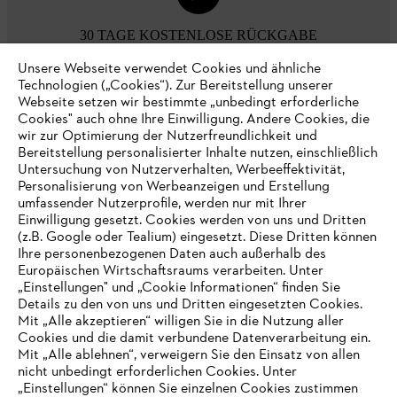
30 TAGE KOSTENLOSE RÜCKGABE
Unsere Webseite verwendet Cookies und ähnliche
Technologien („Cookies“). Zur Bereitstellung unserer
Zahlungsmöglichkeiten
Webseite setzen wir bestimmte „unbedingt erforderliche
Cookies" auch ohne Ihre Einwilligung. Andere Cookies, die
wir zur Optimierung der Nutzerfreundlichkeit und
Bereitstellung personalisierter Inhalte nutzen, einschließlich
Untersuchung von Nutzerverhalten, Werbeeffektivität,
Personalisierung von Werbeanzeigen und Erstellung
umfassender Nutzerprofile, werden nur mit Ihrer
Einwilligung gesetzt. Cookies werden von uns und Dritten
(z.B. Google oder Tealium) eingesetzt. Diese Dritten können
Ihre personenbezogenen Daten auch außerhalb des
Europäischen Wirtschaftsraums verarbeiten. Unter
Unternehmen
„Einstellungen" und „Cookie Informationen“ finden Sie
Details zu den von uns und Dritten eingesetzten Cookies.
Mit „Alle akzeptieren“ willigen Sie in die Nutzung aller
Cookies und die damit verbundene Datenverarbeitung ein.
Online Shop
Mit „Alle ablehnen“, verweigern Sie den Einsatz von allen
nicht unbedingt erforderlichen Cookies. Unter
IHR BROWSER WIRD NICHT
„Einstellungen“ können Sie einzelnen Cookies zustimmen