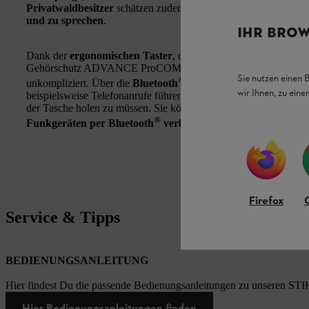
Privatwaldbesitzer
schätzen zudem die
einfache Bedienbarkei
und zu sprechen
.
IHR BROW
Dank der
ergonomischen Taster
, die sich haptisch voneinander
Gehörschutz ADVANCE ProCOM ganz einfach bedienen. Auch d
Sie nutzen einen 
®
unkompliziert. Über die
Bluetooth
-Verbindung zu Ihrem Sm
wir Ihnen, zu ein
beispielsweise Telefonanrufe führen, Musik hören oder den Spra
der Tasche holen zu müssen. Sie können den STIHL ADVAN
®
Funkgeräten per Bluetooth
verbinden
. Für Abwechslung sor
Firefox
Service & Tipps
BEDIENUNGSANLEITUNG
Hier findest Du die passende Bedienungsanleitungen zu unseren STI
Hier Bedienungsanleitungen finden