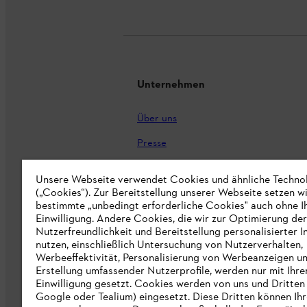
Unternehmen
Über uns
Presse
Karriere
Unsere Webseite verwendet Cookies und ähnliche Techno
(„Cookies“). Zur Bereitstellung unserer Webseite setzen w
STIHL Markenshop
bestimmte „unbedingt erforderliche Cookies" auch ohne I
Nachhaltigkeit
Einwilligung. Andere Cookies, die wir zur Optimierung der
Nutzerfreundlichkeit und Bereitstellung personalisierter I
STIHL Hinweisgebersystem
nutzen, einschließlich Untersuchung von Nutzerverhalten,
Werbeeffektivität, Personalisierung von Werbeanzeigen u
Informationen für Lieferunternehmen
Erstellung umfassender Nutzerprofile, werden nur mit Ihre
Einwilligung gesetzt. Cookies werden von uns und Dritten 
Google oder Tealium) eingesetzt. Diese Dritten können Ih
Erklärung zur Barrierefreiheit