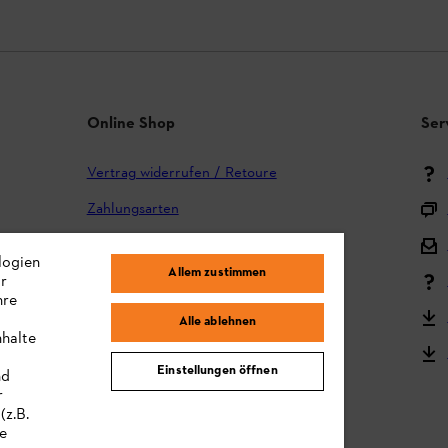
Online Shop
Ser
Vertrag widerrufen / Retoure
Zahlungsarten
Versand und Lieferung
logien
Allem zustimmen
ir
Reklamation und Garantie
hre
STIHL Kooperationsprogramm
Alle ablehnen
nhalte
STIHL Bedienungsanleitungen
Einstellungen öffnen
nd
MY STIHL
r
(z.B.
re