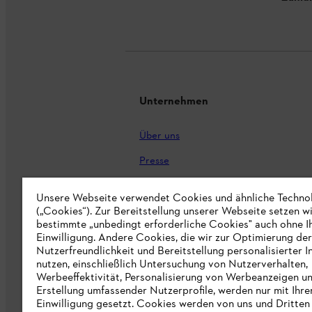
Unternehmen
Über uns
Presse
Karriere
Unsere Webseite verwendet Cookies und ähnliche Techno
STIHL Markenshop
(„Cookies“). Zur Bereitstellung unserer Webseite setzen w
bestimmte „unbedingt erforderliche Cookies" auch ohne I
Nachhaltigkeit
Einwilligung. Andere Cookies, die wir zur Optimierung der
Nutzerfreundlichkeit und Bereitstellung personalisierter I
STIHL Hinweisgebersystem
nutzen, einschließlich Untersuchung von Nutzerverhalten,
Werbeeffektivität, Personalisierung von Werbeanzeigen u
Informationen für Lieferunternehmen
Erstellung umfassender Nutzerprofile, werden nur mit Ihre
Einwilligung gesetzt. Cookies werden von uns und Dritten 