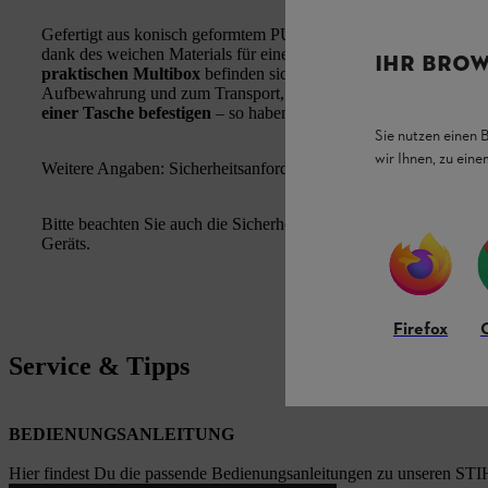
Gefertigt aus konisch geformtem PU-Schaum, passen sich die 
dank des weichen Materials für einen besonders komfortablen Sitz
IHR BROW
praktischen Multibox
befinden sich
2 Paar Gehörschutzstöps
Aufbewahrung und zum Transport, sondern lässt sich dank des in
einer Tasche befestigen
– so haben Sie Ihren Gehörschutz stets g
Sie nutzen einen 
wir Ihnen, zu ein
Weitere Angaben: Sicherheitsanforderung: EN 352 Gehörschutz:
Bitte beachten Sie auch die Sicherheitshinweise zum Gehörschu
Geräts.
Firefox
Service & Tipps
BEDIENUNGSANLEITUNG
Hier findest Du die passende Bedienungsanleitungen zu unseren STI