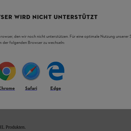
Stöpsel angenehm dem Gehörgang an und sorgen
, auch bei längerer Tragedauer. In der
SER WIRD NICHT UNTERSTÜTZT
el
. Die Box dient nicht nur zur sicheren
tegrierten Clips
bequem am Gürtel oder an
riffbereit.
Browser, den wir noch nicht unterstützen. Für eine optimale Nutzung unserer
em der folgenden Browser zu wechseln:
 SNR 38 (H: 37, M: 37, L: 34)
tz in der Gebrauchsanleitung Ihres STIHL
Chrome
Safari
Edge
HL Produkten.