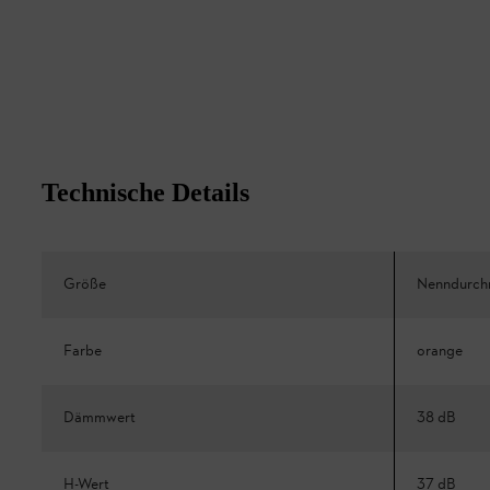
Technische Details
Größe
Nenndurch
Farbe
orange
Dämmwert
38 dB
H-Wert
37 dB