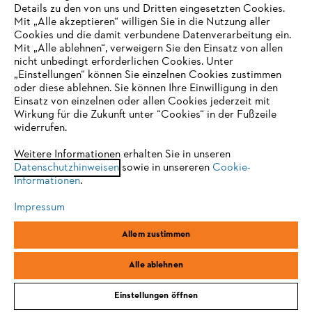
Details zu den von uns und Dritten eingesetzten Cookies.
Mit „Alle akzeptieren“ willigen Sie in die Nutzung aller
Cookies und die damit verbundene Datenverarbeitung ein.
Online Shop
Mit „Alle ablehnen“, verweigern Sie den Einsatz von allen
nicht unbedingt erforderlichen Cookies. Unter
IHR BROWSER WIRD NICHT
„Einstellungen“ können Sie einzelnen Cookies zustimmen
oder diese ablehnen. Sie können Ihre Einwilligung in den
UNTERSTÜTZT
Einsatz von einzelnen oder allen Cookies jederzeit mit
Service
Wirkung für die Zukunft unter “Cookies“ in der Fußzeile
widerrufen.
Sie nutzen einen Browser, den wir noch nicht unterstützen. Für
eine optimale Nutzung unserer Seite empfehlen wir Ihnen, zu
Weitere Informationen erhalten Sie in unseren
Datenschutzhinweisen
einem der folgenden Browser zu wechseln:
sowie in unsereren
Cookie-
Informationen
.
Allgemeine Geschäftsbedingungen
Datenschutz
Impressum
Impressum
Cookies
Rechtliche Informationen
Firefox
Chrome
Allem zustimmen
Safari
Edge
STIHL Vertriebszentrale AG & Co. KG, D-64807 Dieburg
Alle ablehnen
Einstellungen öffnen