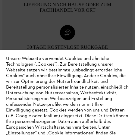
LIEFERUNG NACH HAUSE ODER ZUM
FACHHANDEL VOR ORT
30 TAGE KOSTENLOSE RÜCKGABE
Unsere Webseite verwendet Cookies und ähnliche
Technologien („Cookies“). Zur Bereitstellung unserer
Zahlungsmöglichkeiten
Webseite setzen wir bestimmte „unbedingt erforderliche
Cookies" auch ohne Ihre Einwilligung. Andere Cookies, die
wir zur Optimierung der Nutzerfreundlichkeit und
Bereitstellung personalisierter Inhalte nutzen, einschließlich
Untersuchung von Nutzerverhalten, Werbeeffektivität,
Personalisierung von Werbeanzeigen und Erstellung
umfassender Nutzerprofile, werden nur mit Ihrer
Einwilligung gesetzt. Cookies werden von uns und Dritten
(z.B. Google oder Tealium) eingesetzt. Diese Dritten können
Ihre personenbezogenen Daten auch außerhalb des
Europäischen Wirtschaftsraums verarbeiten. Unter
Unternehmen
„Einstellungen" und „Cookie Informationen“ finden Sie