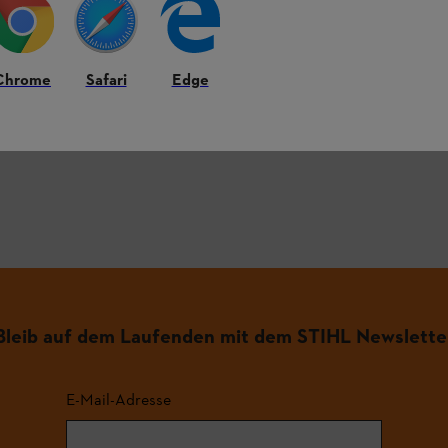
Chrome
Safari
Edge
figsten Fragen.
.
Bleib auf dem Laufenden mit dem STIHL Newslette
E-Mail-Adresse