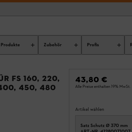
Produkte
Zubehör
Profis
r FS 160, 220,
43,80 €
 400, 450, 480
Alle Preise enthalten 19% MwSt.
Artikel wählen
Satz Schutz Ø 370 mm
ART.-NR.
41280071007