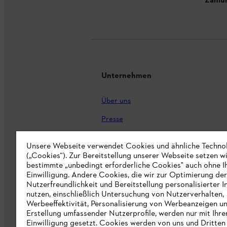
Zahlu
Unternehmen
Über uns
Presse
Karriere
Unsere Webseite verwendet Cookies und ähnliche Techno
(„Cookies“). Zur Bereitstellung unserer Webseite setzen w
STIHL Markenshop
bestimmte „unbedingt erforderliche Cookies" auch ohne I
Nachhaltigkeit
Einwilligung. Andere Cookies, die wir zur Optimierung der
Nutzerfreundlichkeit und Bereitstellung personalisierter I
STIHL Hinweisgebersystem
nutzen, einschließlich Untersuchung von Nutzerverhalten,
Werbeeffektivität, Personalisierung von Werbeanzeigen u
Informationen für Lieferunternehmen
Erstellung umfassender Nutzerprofile, werden nur mit Ihre
Einwilligung gesetzt. Cookies werden von uns und Dritten 