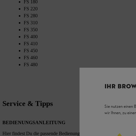
FS 180
FS 220
FS 280
FS 310
FS 350
FS 400
FS 410
FS 450
FS 460
FS 480
IHR BROW
Service & Tipps
Sie nutzen einen 
wir Ihnen, zu ein
BEDIENUNGSANLEITUNG
Hier findest Du die passende Bedienungsanleitungen zu unseren STI