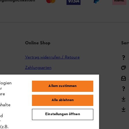
ngsmöglichkeiten
Online Shop
Ser
Vertrag widerrufen / Retoure
Zahlungsarten
Versand und Lieferung
logien
Allem zustimmen
ir
Reklamation und Garantie
hre
STIHL Kooperationsprogramm
Alle ablehnen
nhalte
STIHL Bedienungsanleitungen
Einstellungen öffnen
nd
MY STIHL
r
(z.B.