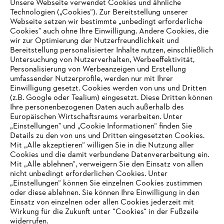
Unsere Webseite verwendet Cookies und ähnliche
Technologien („Cookies“). Zur Bereitstellung unserer
Zahlungsmöglichkeiten
Webseite setzen wir bestimmte „unbedingt erforderliche
Cookies" auch ohne Ihre Einwilligung. Andere Cookies, die
wir zur Optimierung der Nutzerfreundlichkeit und
Bereitstellung personalisierter Inhalte nutzen, einschließlich
Untersuchung von Nutzerverhalten, Werbeeffektivität,
Personalisierung von Werbeanzeigen und Erstellung
umfassender Nutzerprofile, werden nur mit Ihrer
Einwilligung gesetzt. Cookies werden von uns und Dritten
(z.B. Google oder Tealium) eingesetzt. Diese Dritten können
Ihre personenbezogenen Daten auch außerhalb des
Europäischen Wirtschaftsraums verarbeiten. Unter
Unternehmen
„Einstellungen" und „Cookie Informationen“ finden Sie
Details zu den von uns und Dritten eingesetzten Cookies.
Mit „Alle akzeptieren“ willigen Sie in die Nutzung aller
Cookies und die damit verbundene Datenverarbeitung ein.
Online Shop
Mit „Alle ablehnen“, verweigern Sie den Einsatz von allen
nicht unbedingt erforderlichen Cookies. Unter
IHR BROWSER WIRD NICHT
„Einstellungen“ können Sie einzelnen Cookies zustimmen
oder diese ablehnen. Sie können Ihre Einwilligung in den
UNTERSTÜTZT
Einsatz von einzelnen oder allen Cookies jederzeit mit
Service
Wirkung für die Zukunft unter “Cookies“ in der Fußzeile
widerrufen.