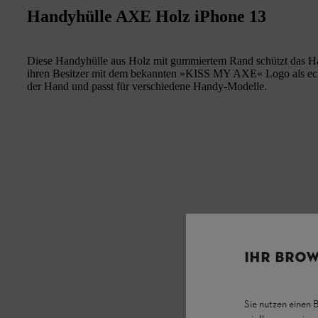
Handyhülle AXE Holz iPhone 13
Diese Handyhülle aus Holz mit gummiertem Rand schützt das Han
ihren Besitzer mit dem bekannten »KISS MY AXE« Logo als 
der Hand und passt für verschiedene Handy-Modelle.
IHR BROW
Sie nutzen einen 