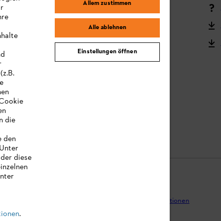
Allem zustimmen
ir
Reklamation und Garantie
hre
STIHL Kooperationsprogramm
Alle ablehnen
nhalte
STIHL Bedienungsanleitungen
Einstellungen öffnen
nd
MY STIHL
r
(z.B.
re
hen
„Cookie
en
n die
e den
 Unter
oder diese
einzelnen
unter
tenschutz
Impressum
Cookies
Rechtliche Informationen
tionen
.