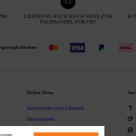
99€
LIEFERUNG NACH HAUSE ODER ZUM
30 
FACHHANDEL VOR ORT
ngsmöglichkeiten
Online Shop
Ser
Vertrag widerrufen / Retoure
Zahlungsarten
Versand und Lieferung
logien