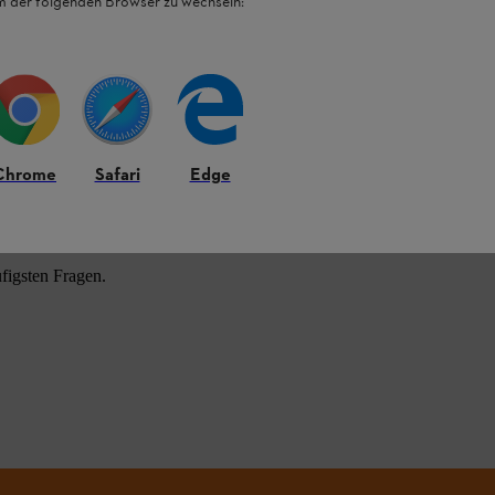
em der folgenden Browser zu wechseln:
HL Produkten.
Chrome
Safari
Edge
figsten Fragen.
.