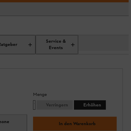
Service &
Ratgeber
Events
Menge
Verringern
Erhöhen
Phone
In den Warenkorb