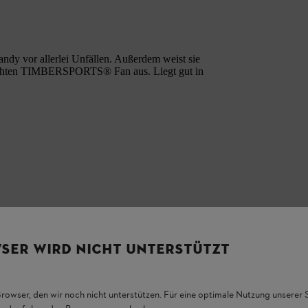
dy vor allerlei Unfällen. Außerdem weist sie
echten TIMBERSPORTS® Fan aus. Liegt gut in
SER WIRD NICHT UNTERSTÜTZT
Browser, den wir noch nicht unterstützen. Für eine optimale Nutzung unserer