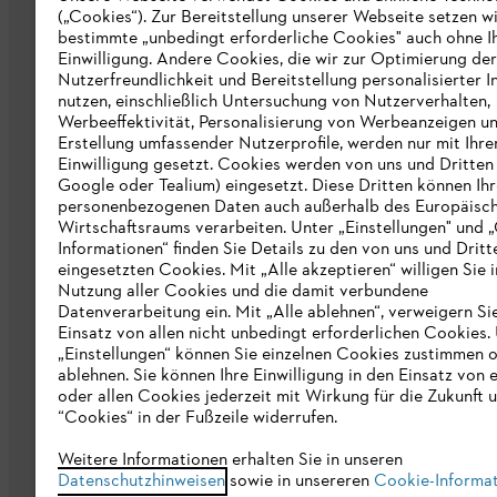
(„Cookies“). Zur Bereitstellung unserer Webseite setzen w
STIHL Markenshop
bestimmte „unbedingt erforderliche Cookies" auch ohne I
Nachhaltigkeit
Einwilligung. Andere Cookies, die wir zur Optimierung der
Nutzerfreundlichkeit und Bereitstellung personalisierter I
STIHL Hinweisgebersystem
nutzen, einschließlich Untersuchung von Nutzerverhalten,
Werbeeffektivität, Personalisierung von Werbeanzeigen u
Informationen für Lieferunternehmen
Erstellung umfassender Nutzerprofile, werden nur mit Ihre
Einwilligung gesetzt. Cookies werden von uns und Dritten 
Google oder Tealium) eingesetzt. Diese Dritten können Ih
Erklärung zur Barrierefreiheit
personenbezogenen Daten auch außerhalb des Europäisc
Wirtschaftsraums verarbeiten. Unter „Einstellungen" und 
Produktpiraterie
Informationen“ finden Sie Details zu den von uns und Dritt
eingesetzten Cookies. Mit „Alle akzeptieren“ willigen Sie i
Fakten zu STIHL
Nutzung aller Cookies und die damit verbundene
Datenverarbeitung ein. Mit „Alle ablehnen“, verweigern Si
Einsatz von allen nicht unbedingt erforderlichen Cookies.
„Einstellungen“ können Sie einzelnen Cookies zustimmen 
ablehnen. Sie können Ihre Einwilligung in den Einsatz von 
oder allen Cookies jederzeit mit Wirkung für die Zukunft 
“Cookies“ in der Fußzeile widerrufen.
Allgemeine Geschäftsbedingungen
Da
Weitere Informationen erhalten Sie in unseren
Datenschutzhinweisen
sowie in unsereren
Cookie-Informa