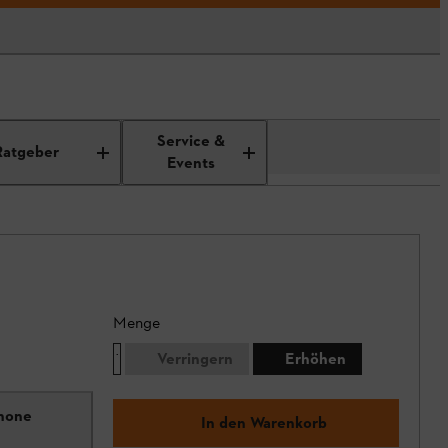
Service &
Ratgeber
Events
Menge
Verringern
Erhöhen
Phone
In den Warenkorb