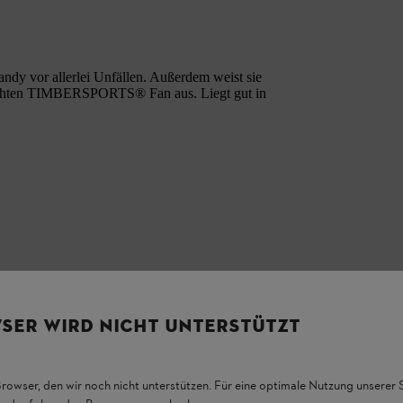
dy vor allerlei Unfällen. Außerdem weist sie
echten TIMBERSPORTS® Fan aus. Liegt gut in
SER WIRD NICHT UNTERSTÜTZT
Browser, den wir noch nicht unterstützen. Für eine optimale Nutzung unserer