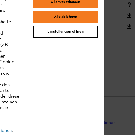
Allem zustimmen
ir
Reklamation und Garantie
hre
STIHL Kooperationsprogramm
Alle ablehnen
nhalte
STIHL Bedienungsanleitungen
Einstellungen öffnen
nd
MY STIHL
r
(z.B.
re
hen
„Cookie
en
n die
e den
 Unter
oder diese
einzelnen
unter
tenschutz
Impressum
Cookies
Rechtliche Informationen
tionen
.