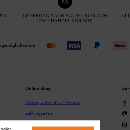
99€
LIEFERUNG NACH HAUSE ODER ZUM
30 
FACHHANDEL VOR ORT
ngsmöglichkeiten
Online Shop
Ser
Vertrag widerrufen / Retoure
Zahlungsarten
Versand und Lieferung
logien