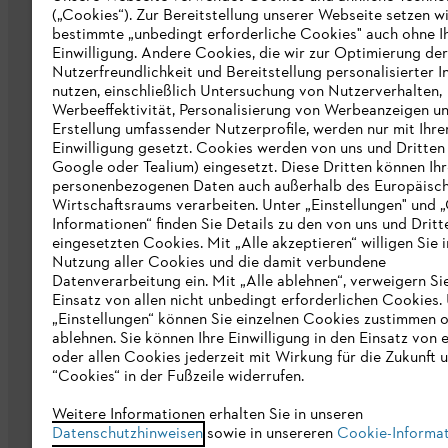
(„Cookies“). Zur Bereitstellung unserer Webseite setzen w
STIHL Markenshop
bestimmte „unbedingt erforderliche Cookies" auch ohne I
Nachhaltigkeit
Einwilligung. Andere Cookies, die wir zur Optimierung der
Nutzerfreundlichkeit und Bereitstellung personalisierter I
STIHL Hinweisgebersystem
nutzen, einschließlich Untersuchung von Nutzerverhalten,
Werbeeffektivität, Personalisierung von Werbeanzeigen u
Informationen für Lieferunternehmen
Erstellung umfassender Nutzerprofile, werden nur mit Ihre
Einwilligung gesetzt. Cookies werden von uns und Dritten 
Google oder Tealium) eingesetzt. Diese Dritten können Ih
Erklärung zur Barrierefreiheit
personenbezogenen Daten auch außerhalb des Europäisc
Wirtschaftsraums verarbeiten. Unter „Einstellungen" und 
Produktpiraterie
Informationen“ finden Sie Details zu den von uns und Dritt
eingesetzten Cookies. Mit „Alle akzeptieren“ willigen Sie i
Fakten zu STIHL
Nutzung aller Cookies und die damit verbundene
Datenverarbeitung ein. Mit „Alle ablehnen“, verweigern Si
Einsatz von allen nicht unbedingt erforderlichen Cookies.
„Einstellungen“ können Sie einzelnen Cookies zustimmen 
ablehnen. Sie können Ihre Einwilligung in den Einsatz von 
oder allen Cookies jederzeit mit Wirkung für die Zukunft 
“Cookies“ in der Fußzeile widerrufen.
Allgemeine Geschäftsbedingungen
Da
Weitere Informationen erhalten Sie in unseren
Datenschutzhinweisen
sowie in unsereren
Cookie-Informa