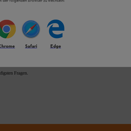
em der folgenden Browser zu wechseln:
HL Produkten.
Chrome
Safari
Edge
figsten Fragen.
.