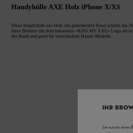
Handyhülle AXE Holz iPhone X/XS
Diese Handyhülle aus Holz mit gummiertem Rand schützt das Han
ihren Besitzer mit dem bekannten »KISS MY AXE« Logo als 
der Hand und passt für verschiedene Handy-Modelle.
IHR BROW
Sie nutzen einen 