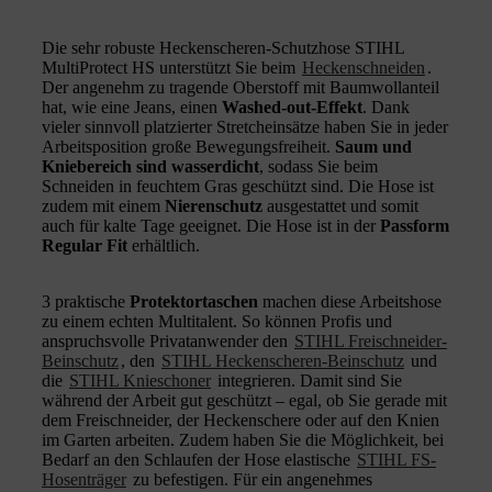
Die sehr robuste Heckenscheren-Schutzhose STIHL
MultiProtect HS unterstützt Sie beim
Heckenschneiden
.
Der angenehm zu tragende Oberstoff mit Baumwollanteil
hat, wie eine Jeans, einen
Washed-out-Effekt
. Dank
vieler sinnvoll platzierter Stretcheinsätze haben Sie in jeder
Arbeitsposition große Bewegungsfreiheit.
Saum und
Kniebereich sind wasserdicht
, sodass Sie beim
Schneiden in feuchtem Gras geschützt sind. Die Hose ist
zudem mit einem
Nierenschutz
ausgestattet und somit
auch für kalte Tage geeignet. Die Hose ist in der
Passform
Regular Fit
erhältlich.
3 praktische
Protektortaschen
machen diese Arbeitshose
zu einem echten Multitalent. So können Profis und
anspruchsvolle Privatanwender den
STIHL Freischneider-
Beinschutz
, den
STIHL Heckenscheren-Beinschutz
und
die
STIHL Knieschoner
integrieren. Damit sind Sie
während der Arbeit gut geschützt – egal, ob Sie gerade mit
dem Freischneider, der Heckenschere oder auf den Knien
im Garten arbeiten. Zudem haben Sie die Möglichkeit, bei
Bedarf an den Schlaufen der Hose elastische
STIHL FS-
Hosenträger
zu befestigen. Für ein angenehmes