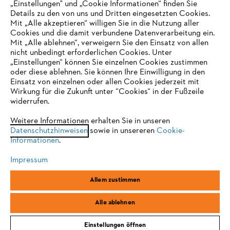
„Einstellungen" und „Cookie Informationen“ finden Sie
Details zu den von uns und Dritten eingesetzten Cookies.
Mit „Alle akzeptieren“ willigen Sie in die Nutzung aller
Cookies und die damit verbundene Datenverarbeitung ein.
Online Shop
Mit „Alle ablehnen“, verweigern Sie den Einsatz von allen
nicht unbedingt erforderlichen Cookies. Unter
IHR BROWSER WIRD NICHT
„Einstellungen“ können Sie einzelnen Cookies zustimmen
oder diese ablehnen. Sie können Ihre Einwilligung in den
UNTERSTÜTZT
Einsatz von einzelnen oder allen Cookies jederzeit mit
Service
Wirkung für die Zukunft unter “Cookies“ in der Fußzeile
widerrufen.
Sie nutzen einen Browser, den wir noch nicht unterstützen. Für
eine optimale Nutzung unserer Seite empfehlen wir Ihnen, zu
Weitere Informationen erhalten Sie in unseren
Datenschutzhinweisen
einem der folgenden Browser zu wechseln:
sowie in unsereren
Cookie-
Informationen
.
Allgemeine Geschäftsbedingungen
Datenschutz
Impressum
Impressum
Cookies
Rechtliche Informationen
Firefox
Chrome
Allem zustimmen
Safari
Edge
STIHL Vertriebszentrale AG & Co. KG, D-64807 Dieburg
Alle ablehnen
Einstellungen öffnen