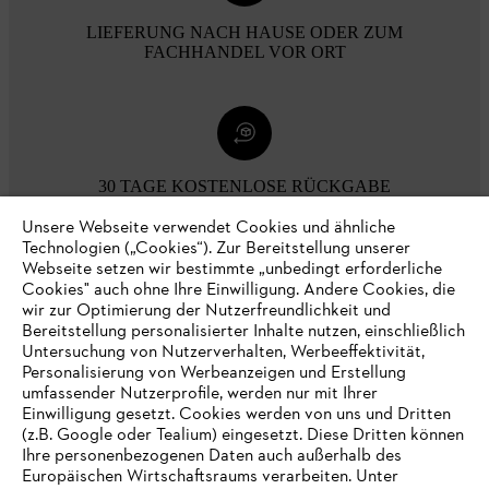
LIEFERUNG NACH HAUSE ODER ZUM
FACHHANDEL VOR ORT
30 TAGE KOSTENLOSE RÜCKGABE
Unsere Webseite verwendet Cookies und ähnliche
Technologien („Cookies“). Zur Bereitstellung unserer
Zahlungsmöglichkeiten
Webseite setzen wir bestimmte „unbedingt erforderliche
Cookies" auch ohne Ihre Einwilligung. Andere Cookies, die
wir zur Optimierung der Nutzerfreundlichkeit und
Bereitstellung personalisierter Inhalte nutzen, einschließlich
Untersuchung von Nutzerverhalten, Werbeeffektivität,
Personalisierung von Werbeanzeigen und Erstellung
umfassender Nutzerprofile, werden nur mit Ihrer
Einwilligung gesetzt. Cookies werden von uns und Dritten
(z.B. Google oder Tealium) eingesetzt. Diese Dritten können
Ihre personenbezogenen Daten auch außerhalb des
Europäischen Wirtschaftsraums verarbeiten. Unter
Unternehmen