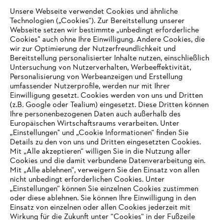
Unsere Webseite verwendet Cookies und ähnliche
Technologien („Cookies“). Zur Bereitstellung unserer
Zahlungsmöglichkeiten
Webseite setzen wir bestimmte „unbedingt erforderliche
Cookies" auch ohne Ihre Einwilligung. Andere Cookies, die
wir zur Optimierung der Nutzerfreundlichkeit und
Bereitstellung personalisierter Inhalte nutzen, einschließlich
Untersuchung von Nutzerverhalten, Werbeeffektivität,
Personalisierung von Werbeanzeigen und Erstellung
umfassender Nutzerprofile, werden nur mit Ihrer
Einwilligung gesetzt. Cookies werden von uns und Dritten
(z.B. Google oder Tealium) eingesetzt. Diese Dritten können
Ihre personenbezogenen Daten auch außerhalb des
Europäischen Wirtschaftsraums verarbeiten. Unter
Unternehmen
„Einstellungen" und „Cookie Informationen“ finden Sie
Details zu den von uns und Dritten eingesetzten Cookies.
Mit „Alle akzeptieren“ willigen Sie in die Nutzung aller
Cookies und die damit verbundene Datenverarbeitung ein.
Online Shop
Mit „Alle ablehnen“, verweigern Sie den Einsatz von allen
nicht unbedingt erforderlichen Cookies. Unter
IHR BROWSER WIRD NICHT
„Einstellungen“ können Sie einzelnen Cookies zustimmen
oder diese ablehnen. Sie können Ihre Einwilligung in den
UNTERSTÜTZT
Einsatz von einzelnen oder allen Cookies jederzeit mit
Service
Wirkung für die Zukunft unter “Cookies“ in der Fußzeile