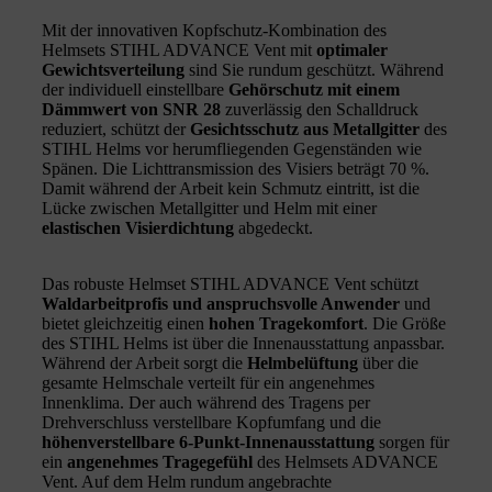
Mit der innovativen Kopfschutz-Kombination des
Helmsets STIHL ADVANCE Vent mit
optimaler
Gewichtsverteilung
sind Sie rundum geschützt. Während
der individuell einstellbare
Gehörschutz mit einem
Dämmwert von SNR 28
zuverlässig den Schalldruck
reduziert, schützt der
Gesichtsschutz aus Metallgitter
des
STIHL Helms vor herumfliegenden Gegenständen wie
Spänen. Die Lichttransmission des Visiers beträgt 70 %.
Damit während der Arbeit kein Schmutz eintritt, ist die
Lücke zwischen Metallgitter und Helm mit einer
elastischen Visierdichtung
abgedeckt.
Das robuste Helmset STIHL ADVANCE Vent schützt
Waldarbeitprofis und anspruchsvolle Anwender
und
bietet gleichzeitig einen
hohen Tragekomfort
. Die Größe
des STIHL Helms ist über die Innenausstattung anpassbar.
Während der Arbeit sorgt die
Helmbelüftung
über die
gesamte Helmschale verteilt für ein angenehmes
Innenklima. Der auch während des Tragens per
Drehverschluss verstellbare Kopfumfang und die
höhenverstellbare 6-Punkt-Innenausstattung
sorgen für
ein
angenehmes Tragegefühl
des Helmsets ADVANCE
Vent. Auf dem Helm rundum angebrachte