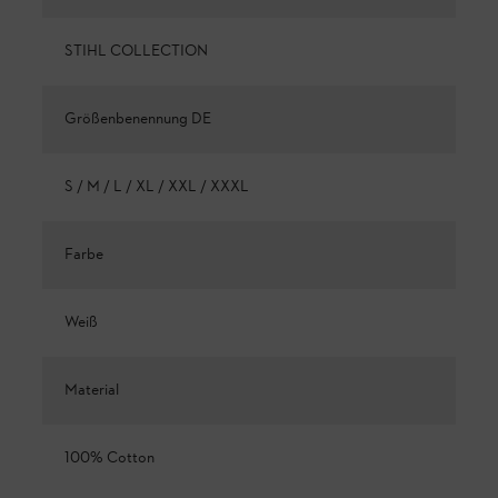
STIHL COLLECTION
Größenbenennung DE
S / M / L / XL / XXL / XXXL
Farbe
Weiß
Material
100% Cotton