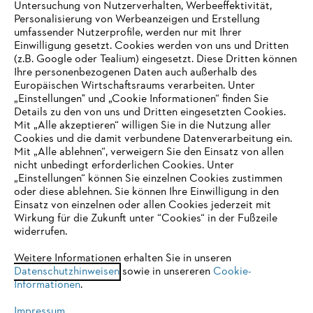
Untersuchung von Nutzerverhalten, Werbeeffektivität,
Personalisierung von Werbeanzeigen und Erstellung
umfassender Nutzerprofile, werden nur mit Ihrer
Einwilligung gesetzt. Cookies werden von uns und Dritten
(z.B. Google oder Tealium) eingesetzt. Diese Dritten können
Ihre personenbezogenen Daten auch außerhalb des
Europäischen Wirtschaftsraums verarbeiten. Unter
Unternehmen
„Einstellungen" und „Cookie Informationen“ finden Sie
Details zu den von uns und Dritten eingesetzten Cookies.
Mit „Alle akzeptieren“ willigen Sie in die Nutzung aller
Cookies und die damit verbundene Datenverarbeitung ein.
Online Shop
Mit „Alle ablehnen“, verweigern Sie den Einsatz von allen
nicht unbedingt erforderlichen Cookies. Unter
IHR BROWSER WIRD NICHT
„Einstellungen“ können Sie einzelnen Cookies zustimmen
oder diese ablehnen. Sie können Ihre Einwilligung in den
UNTERSTÜTZT
Einsatz von einzelnen oder allen Cookies jederzeit mit
Service
Wirkung für die Zukunft unter “Cookies“ in der Fußzeile
widerrufen.
Sie nutzen einen Browser, den wir noch nicht unterstützen. Für
eine optimale Nutzung unserer Seite empfehlen wir Ihnen, zu
Weitere Informationen erhalten Sie in unseren
Datenschutzhinweisen
einem der folgenden Browser zu wechseln:
sowie in unsereren
Cookie-
Informationen
.
Allgemeine Geschäftsbedingungen
Datenschutz
Impressum