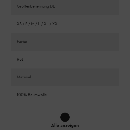
Größenbenennung DE
XS / S / M / L / XL / XXL
Farbe
Rot
Material
100% Baumwolle
Alle anzeigen