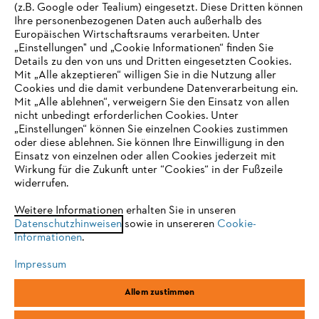
(z.B. Google oder Tealium) eingesetzt. Diese Dritten können
Ihre personenbezogenen Daten auch außerhalb des
Europäischen Wirtschaftsraums verarbeiten. Unter
Unternehmen
„Einstellungen" und „Cookie Informationen“ finden Sie
Details zu den von uns und Dritten eingesetzten Cookies.
Mit „Alle akzeptieren“ willigen Sie in die Nutzung aller
Cookies und die damit verbundene Datenverarbeitung ein.
Online Shop
Mit „Alle ablehnen“, verweigern Sie den Einsatz von allen
nicht unbedingt erforderlichen Cookies. Unter
IHR BROWSER WIRD NICHT
„Einstellungen“ können Sie einzelnen Cookies zustimmen
oder diese ablehnen. Sie können Ihre Einwilligung in den
UNTERSTÜTZT
Einsatz von einzelnen oder allen Cookies jederzeit mit
Service
Wirkung für die Zukunft unter “Cookies“ in der Fußzeile
widerrufen.
Sie nutzen einen Browser, den wir noch nicht unterstützen. Für
eine optimale Nutzung unserer Seite empfehlen wir Ihnen, zu
Weitere Informationen erhalten Sie in unseren
Datenschutzhinweisen
einem der folgenden Browser zu wechseln:
sowie in unsereren
Cookie-
Informationen
.
Allgemeine Geschäftsbedingungen
Datenschutz
Impressum
Impressum
Cookies
Rechtliche Informationen
Firefox
Chrome
Allem zustimmen
Safari
Edge