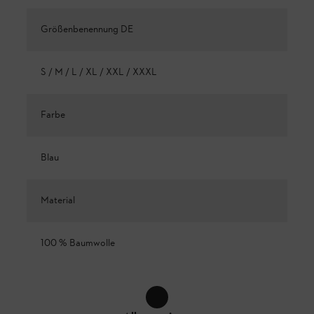
Größenbenennung DE
S / M / L / XL / XXL / XXXL
Farbe
Blau
Material
100 % Baumwolle