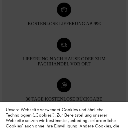
KOSTENLOSE LIEFERUNG AB 99€
LIEFERUNG NACH HAUSE ODER ZUM
FACHHANDEL VOR ORT
30 TAGE KOSTENLOSE RÜCKGABE
Unsere Webseite verwendet Cookies und ähnliche
Technologien („Cookies“). Zur Bereitstellung unserer
Zahlungsmöglichkeiten
Webseite setzen wir bestimmte „unbedingt erforderliche
Cookies" auch ohne Ihre Einwilligung. Andere Cookies, die