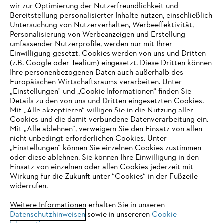
wir zur Optimierung der Nutzerfreundlichkeit und
Bereitstellung personalisierter Inhalte nutzen, einschließlich
Untersuchung von Nutzerverhalten, Werbeeffektivität,
Personalisierung von Werbeanzeigen und Erstellung
umfassender Nutzerprofile, werden nur mit Ihrer
Einwilligung gesetzt. Cookies werden von uns und Dritten
(z.B. Google oder Tealium) eingesetzt. Diese Dritten können
Ihre personenbezogenen Daten auch außerhalb des
Europäischen Wirtschaftsraums verarbeiten. Unter
Unternehmen
„Einstellungen" und „Cookie Informationen“ finden Sie
Details zu den von uns und Dritten eingesetzten Cookies.
Mit „Alle akzeptieren“ willigen Sie in die Nutzung aller
Cookies und die damit verbundene Datenverarbeitung ein.
Online Shop
Mit „Alle ablehnen“, verweigern Sie den Einsatz von allen
nicht unbedingt erforderlichen Cookies. Unter
IHR BROWSER WIRD NICHT
„Einstellungen“ können Sie einzelnen Cookies zustimmen
oder diese ablehnen. Sie können Ihre Einwilligung in den
UNTERSTÜTZT
Einsatz von einzelnen oder allen Cookies jederzeit mit
Service
Wirkung für die Zukunft unter “Cookies“ in der Fußzeile
widerrufen.
Sie nutzen einen Browser, den wir noch nicht unterstützen. Für
eine optimale Nutzung unserer Seite empfehlen wir Ihnen, zu
Weitere Informationen erhalten Sie in unseren
Datenschutzhinweisen
einem der folgenden Browser zu wechseln:
sowie in unsereren
Cookie-