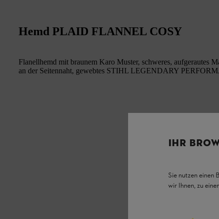
Hemd PLAID FLANNEL COSY
Flanellhemd mit braunem Karo Muster, schweres, aufgerautes Ma
an der Seitennaht, gewebtes STIHL LEGENDARY PERFORMA
IHR BROW
Sie nutzen einen 
wir Ihnen, zu ein