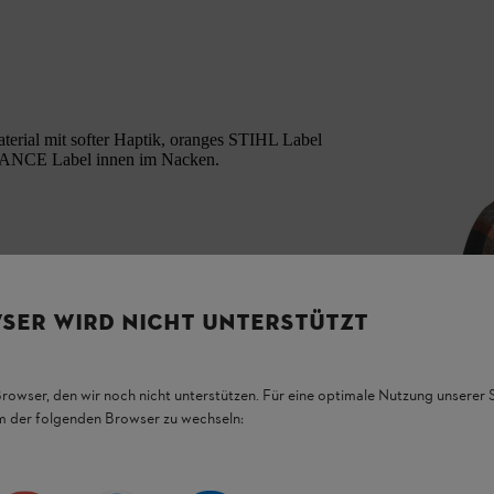
terial mit softer Haptik, oranges STIHL Label
NCE Label innen im Nacken.
SER WIRD NICHT UNTERSTÜTZT
Browser, den wir noch nicht unterstützen. Für eine optimale Nutzung unserer
em der folgenden Browser zu wechseln: