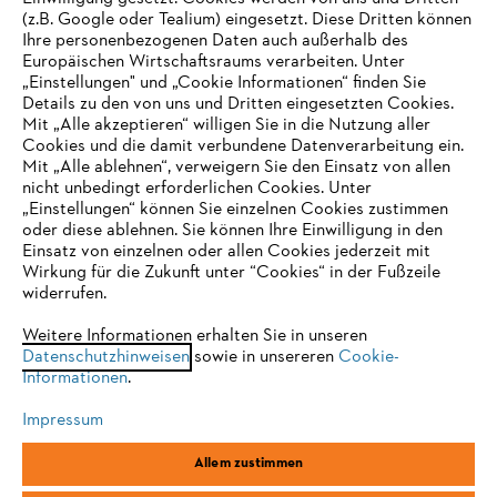
(z.B. Google oder Tealium) eingesetzt. Diese Dritten können
Ihre personenbezogenen Daten auch außerhalb des
Europäischen Wirtschaftsraums verarbeiten. Unter
Unternehmen
„Einstellungen" und „Cookie Informationen“ finden Sie
Details zu den von uns und Dritten eingesetzten Cookies.
Mit „Alle akzeptieren“ willigen Sie in die Nutzung aller
Cookies und die damit verbundene Datenverarbeitung ein.
Online Shop
Mit „Alle ablehnen“, verweigern Sie den Einsatz von allen
nicht unbedingt erforderlichen Cookies. Unter
IHR BROWSER WIRD NICHT
„Einstellungen“ können Sie einzelnen Cookies zustimmen
oder diese ablehnen. Sie können Ihre Einwilligung in den
UNTERSTÜTZT
Einsatz von einzelnen oder allen Cookies jederzeit mit
Service
Wirkung für die Zukunft unter “Cookies“ in der Fußzeile
widerrufen.
Sie nutzen einen Browser, den wir noch nicht unterstützen. Für
eine optimale Nutzung unserer Seite empfehlen wir Ihnen, zu
Weitere Informationen erhalten Sie in unseren
Datenschutzhinweisen
einem der folgenden Browser zu wechseln:
sowie in unsereren
Cookie-
Informationen
.
Allgemeine Geschäftsbedingungen
Datenschutz
Impressum
Impressum
Cookies
Rechtliche Informationen
Firefox
Chrome
Allem zustimmen