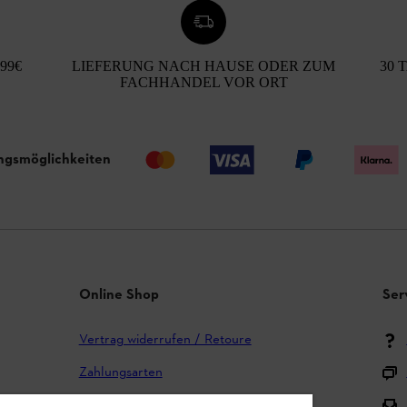
99€
LIEFERUNG NACH HAUSE ODER ZUM
30 
FACHHANDEL VOR ORT
ngsmöglichkeiten
Online Shop
Ser
Vertrag widerrufen / Retoure
Zahlungsarten
Versand und Lieferung