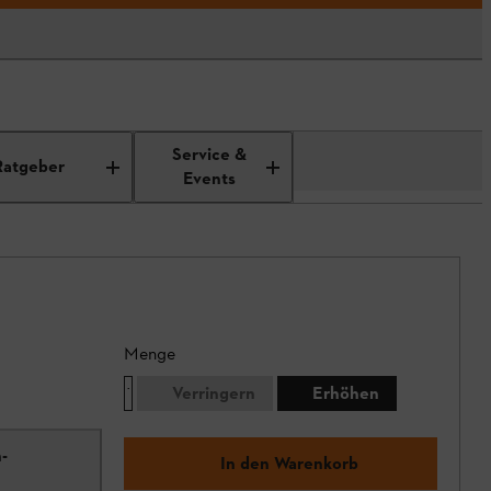
Service &
Ratgeber
Events
Menge
Verringern
Erhöhen
-
In den Warenkorb