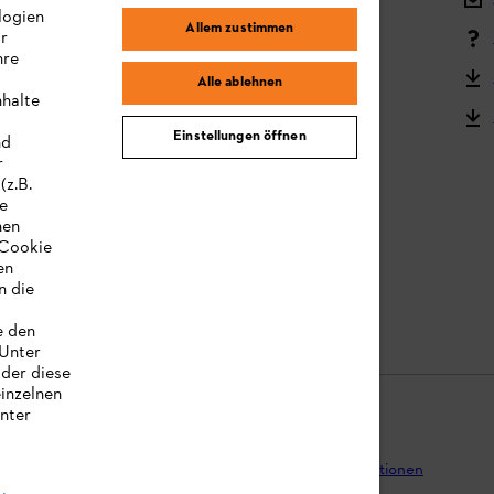
logien
Allem zustimmen
ir
Reklamation und Garantie
hre
STIHL Kooperationsprogramm
Alle ablehnen
nhalte
STIHL Bedienungsanleitungen
Einstellungen öffnen
nd
MY STIHL
r
(z.B.
re
hen
„Cookie
en
n die
e den
 Unter
oder diese
einzelnen
unter
tenschutz
Impressum
Cookies
Rechtliche Informationen