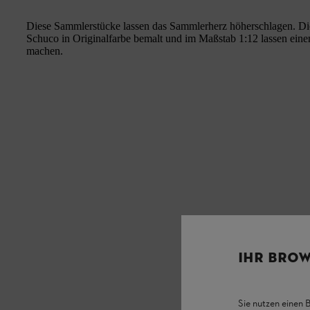
Diese Sammlerstücke lassen das Sammlerherz höherschlagen. 
Schuco in Originalfarbe bemalt und im Maßstab 1:12 lassen einen
machen.
IHR BROW
Sie nutzen einen 