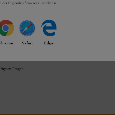
em der folgenden Browser zu wechseln:
Chrome
Safari
Edge
HL Produkten.
figsten Fragen.
.