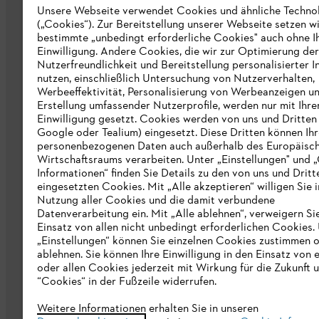
Unsere Webseite verwendet Cookies und ähnliche Techno
(„Cookies“). Zur Bereitstellung unserer Webseite setzen w
STIHL Markenshop
bestimmte „unbedingt erforderliche Cookies" auch ohne I
Nachhaltigkeit
Einwilligung. Andere Cookies, die wir zur Optimierung der
Nutzerfreundlichkeit und Bereitstellung personalisierter I
STIHL Hinweisgebersystem
nutzen, einschließlich Untersuchung von Nutzerverhalten,
Werbeeffektivität, Personalisierung von Werbeanzeigen u
Informationen für Lieferunternehmen
Erstellung umfassender Nutzerprofile, werden nur mit Ihre
Einwilligung gesetzt. Cookies werden von uns und Dritten 
Google oder Tealium) eingesetzt. Diese Dritten können Ih
Erklärung zur Barrierefreiheit
personenbezogenen Daten auch außerhalb des Europäisc
Wirtschaftsraums verarbeiten. Unter „Einstellungen" und 
Produktpiraterie
Informationen“ finden Sie Details zu den von uns und Dritt
eingesetzten Cookies. Mit „Alle akzeptieren“ willigen Sie i
Fakten zu STIHL
Nutzung aller Cookies und die damit verbundene
Datenverarbeitung ein. Mit „Alle ablehnen“, verweigern Si
Einsatz von allen nicht unbedingt erforderlichen Cookies.
„Einstellungen“ können Sie einzelnen Cookies zustimmen 
ablehnen. Sie können Ihre Einwilligung in den Einsatz von 
oder allen Cookies jederzeit mit Wirkung für die Zukunft 
“Cookies“ in der Fußzeile widerrufen.
Allgemeine Geschäftsbedingungen
Da
Weitere Informationen erhalten Sie in unseren