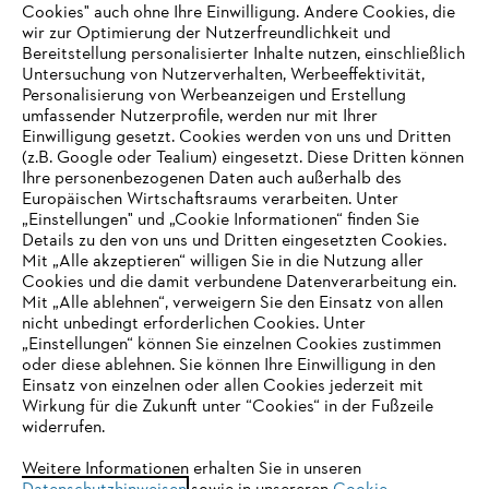
Cookies" auch ohne Ihre Einwilligung. Andere Cookies, die
wir zur Optimierung der Nutzerfreundlichkeit und
Bereitstellung personalisierter Inhalte nutzen, einschließlich
Untersuchung von Nutzerverhalten, Werbeeffektivität,
Personalisierung von Werbeanzeigen und Erstellung
umfassender Nutzerprofile, werden nur mit Ihrer
Einwilligung gesetzt. Cookies werden von uns und Dritten
(z.B. Google oder Tealium) eingesetzt. Diese Dritten können
Ihre personenbezogenen Daten auch außerhalb des
Europäischen Wirtschaftsraums verarbeiten. Unter
Unternehmen
„Einstellungen" und „Cookie Informationen“ finden Sie
Details zu den von uns und Dritten eingesetzten Cookies.
Mit „Alle akzeptieren“ willigen Sie in die Nutzung aller
Cookies und die damit verbundene Datenverarbeitung ein.
Online Shop
Mit „Alle ablehnen“, verweigern Sie den Einsatz von allen
nicht unbedingt erforderlichen Cookies. Unter
IHR BROWSER WIRD NICHT
„Einstellungen“ können Sie einzelnen Cookies zustimmen
oder diese ablehnen. Sie können Ihre Einwilligung in den
UNTERSTÜTZT
Einsatz von einzelnen oder allen Cookies jederzeit mit
Service
Wirkung für die Zukunft unter “Cookies“ in der Fußzeile
widerrufen.
Sie nutzen einen Browser, den wir noch nicht unterstützen. Für
eine optimale Nutzung unserer Seite empfehlen wir Ihnen, zu
Weitere Informationen erhalten Sie in unseren
einem der folgenden Browser zu wechseln: