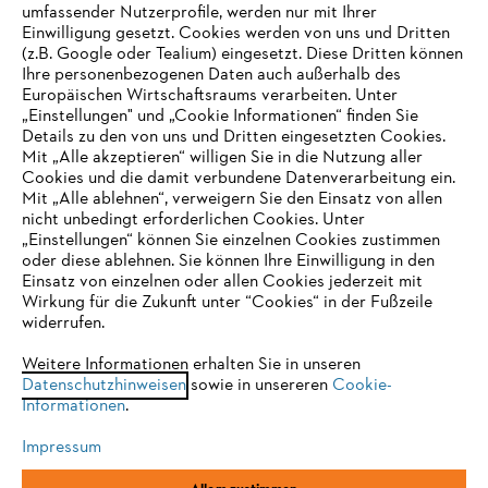
umfassender Nutzerprofile, werden nur mit Ihrer
Einwilligung gesetzt. Cookies werden von uns und Dritten
(z.B. Google oder Tealium) eingesetzt. Diese Dritten können
Ihre personenbezogenen Daten auch außerhalb des
Europäischen Wirtschaftsraums verarbeiten. Unter
Unternehmen
„Einstellungen" und „Cookie Informationen“ finden Sie
Details zu den von uns und Dritten eingesetzten Cookies.
Mit „Alle akzeptieren“ willigen Sie in die Nutzung aller
Cookies und die damit verbundene Datenverarbeitung ein.
Online Shop
Mit „Alle ablehnen“, verweigern Sie den Einsatz von allen
nicht unbedingt erforderlichen Cookies. Unter
IHR BROWSER WIRD NICHT
„Einstellungen“ können Sie einzelnen Cookies zustimmen
oder diese ablehnen. Sie können Ihre Einwilligung in den
UNTERSTÜTZT
Einsatz von einzelnen oder allen Cookies jederzeit mit
Service
Wirkung für die Zukunft unter “Cookies“ in der Fußzeile
widerrufen.
Sie nutzen einen Browser, den wir noch nicht unterstützen. Für
eine optimale Nutzung unserer Seite empfehlen wir Ihnen, zu
Weitere Informationen erhalten Sie in unseren
Datenschutzhinweisen
einem der folgenden Browser zu wechseln:
sowie in unsereren
Cookie-
Informationen
.
Allgemeine Geschäftsbedingungen
Datenschutz
Impressum
Impressum
Cookies
Rechtliche Informationen
Firefox
Chrome