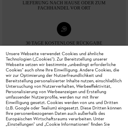
LIEFERUNG NACH HAUSE ODER ZUM
FACHHANDEL VOR ORT
30 TAGE KOSTENLOSE RÜCKGABE
Unsere Webseite verwendet Cookies und ähnliche
Technologien („Cookies“). Zur Bereitstellung unserer
Zahlungsmöglichkeiten
Webseite setzen wir bestimmte „unbedingt erforderliche
Cookies" auch ohne Ihre Einwilligung. Andere Cookies, die
wir zur Optimierung der Nutzerfreundlichkeit und
Bereitstellung personalisierter Inhalte nutzen, einschließlich
Untersuchung von Nutzerverhalten, Werbeeffektivität,
Personalisierung von Werbeanzeigen und Erstellung
umfassender Nutzerprofile, werden nur mit Ihrer
Einwilligung gesetzt. Cookies werden von uns und Dritten
(z.B. Google oder Tealium) eingesetzt. Diese Dritten können
Ihre personenbezogenen Daten auch außerhalb des
Europäischen Wirtschaftsraums verarbeiten. Unter
Unternehmen
„Einstellungen" und „Cookie Informationen“ finden Sie