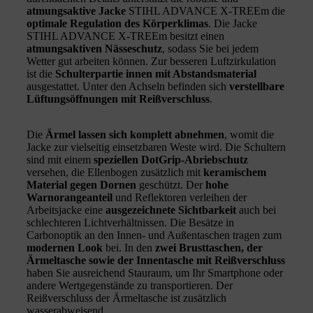
atmungsaktive Jacke
STIHL ADVANCE X-TREEm die
optimale Regulation des Körperklimas
. Die Jacke
STIHL ADVANCE X-TREEm besitzt einen
atmungsaktiven Nässeschutz
, sodass Sie bei jedem
Wetter gut arbeiten können. Zur besseren Luftzirkulation
ist die
Schulterpartie innen mit Abstandsmaterial
ausgestattet. Unter den Achseln befinden sich
verstellbare
Lüftungsöffnungen mit Reißverschluss
.
Die
Ärmel lassen sich komplett abnehmen
, womit die
Jacke zur vielseitig einsetzbaren Weste wird. Die Schultern
sind mit einem
speziellen DotGrip-Abriebschutz
versehen, die Ellenbogen zusätzlich mit
keramischem
Material gegen Dornen
geschützt. Der
hohe
Warnorangeanteil
und Reflektoren verleihen der
Arbeitsjacke eine
ausgezeichnete Sichtbarkeit
auch bei
schlechteren Lichtverhältnissen. Die Besätze in
Carbonoptik an den Innen- und Außentaschen tragen zum
modernen Look
bei. In den
zwei Brusttaschen, der
Ärmeltasche sowie der Innentasche mit Reißverschluss
haben Sie ausreichend Stauraum, um Ihr Smartphone oder
andere Wertgegenstände zu transportieren. Der
Reißverschluss der Ärmeltasche ist zusätzlich
wasserabweisend.