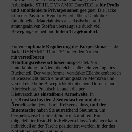
Arbeitsjacke STIHL DYNAMIC DuroTEC ist
für Profis
und ambitionierte Privatpersonen
geeignet. Die Jacke
ist in der Passform Regular Fit erhältlich. Dank ihres
funktionellen Materialmixes aus elastischen und
atmungsaktiven Stoffen überzeugt sie durch viel
Bewegungsfreiheit und
hohen Tragekomfort
.
Für eine
optimale Regulierung des Körperklimas
ist die
Jacke DYNAMIC DuroTEC unter den Armen
mit
verstellbaren
Belüftungsreißverschlüssen
ausgestattet. Vor
Unterkühlung im Nierenbereich schützt ein verlängertes
Rückenteil. Der vorgeformte, verstärkte Ellenbogenbereich
ist wasserdicht durch eine atmungsaktive Membran und
vereint eine hohe Beweglichkeit mit einem Dornen- und
Abriebschutz. Praktisch ist auch die per
Klettverschluss
einstellbare Ärmelweite
. In
der
Brusttasche, den 2 Seitentaschen und der
Ärmeltasche
, jeweils mit Reißverschluss,
und der
Innentasche
haben Sie ausreichend Stauraum, um
beispielsweise Ihr Smartphone mitzuführen. Ein
mitgelieferter Erste-Hilfe-Reißverschluss-Anhänger kann
individuell an der Tasche positioniert werden, in der das
Notfall-Set aufbewahrt wird.