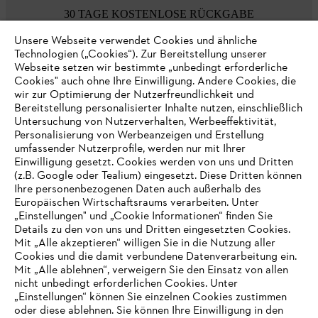
30 TAGE KOSTENLOSE RÜCKGABE
Unsere Webseite verwendet Cookies und ähnliche
Technologien („Cookies“). Zur Bereitstellung unserer
Zahlungsmöglichkeiten
Webseite setzen wir bestimmte „unbedingt erforderliche
Cookies" auch ohne Ihre Einwilligung. Andere Cookies, die
wir zur Optimierung der Nutzerfreundlichkeit und
Bereitstellung personalisierter Inhalte nutzen, einschließlich
Untersuchung von Nutzerverhalten, Werbeeffektivität,
Personalisierung von Werbeanzeigen und Erstellung
umfassender Nutzerprofile, werden nur mit Ihrer
Einwilligung gesetzt. Cookies werden von uns und Dritten
(z.B. Google oder Tealium) eingesetzt. Diese Dritten können
Ihre personenbezogenen Daten auch außerhalb des
Europäischen Wirtschaftsraums verarbeiten. Unter
Unternehmen
„Einstellungen" und „Cookie Informationen“ finden Sie
Details zu den von uns und Dritten eingesetzten Cookies.
Mit „Alle akzeptieren“ willigen Sie in die Nutzung aller
Cookies und die damit verbundene Datenverarbeitung ein.
Online Shop
Mit „Alle ablehnen“, verweigern Sie den Einsatz von allen
nicht unbedingt erforderlichen Cookies. Unter
IHR BROWSER WIRD NICHT
„Einstellungen“ können Sie einzelnen Cookies zustimmen
oder diese ablehnen. Sie können Ihre Einwilligung in den
UNTERSTÜTZT