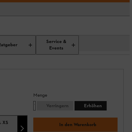
Service &
Ratgeber
Events
Menge
Verringern
Erhöhen
. XS
In den Warenkorb