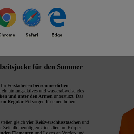
Chrome
Safari
Edge
eitsjacke für den Sommer
für Forstarbeiten
bei sommerlichen
h ein atmungsaktives und wasserabweisendes
cken und unter den Armen
unterstützt. Das
orm Regular Fit
sorgen für einen hohen
stellen gleich
vier Reißverschlusstaschen
und
er Zeit alle benötigten Utensilien am Körper
renden Elementen
und Logos an Vorder- und