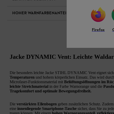
HOHER WARNFARBENANTEIL
Firefox
Jacke DYNAMIC Vent: Leichte Waldarb
Die besonders leichte Jacke STIHL DYNAMIC Vent eignet sich 
Temperaturen
und hohem körperlichen Einsatz. Das wird durc
Microfaser-Funktionsmaterial mit
Belüftungsöffnungen im Rü
leichte Stretchmaterial
in der Farbe Warnorange und die
Passf
Tragekomfort und optimale Bewegungsfreiheit.
Die
verstärkten Ellenbogen
geben zusätzlichen Schutz. Zudem 
eine
innenliegende Smartphone-Tasche
sicher, dass Sie zu jed
tragen können. Mit einem
hohen Warnorangeanteil, reflektie