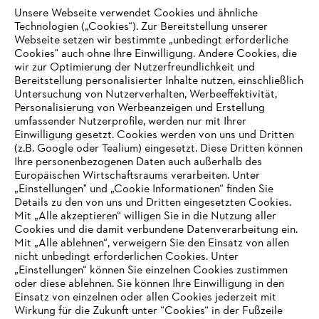
Unsere Webseite verwendet Cookies und ähnliche
Technologien („Cookies“). Zur Bereitstellung unserer
Zahlungsmöglichkeiten
Webseite setzen wir bestimmte „unbedingt erforderliche
Cookies" auch ohne Ihre Einwilligung. Andere Cookies, die
wir zur Optimierung der Nutzerfreundlichkeit und
Bereitstellung personalisierter Inhalte nutzen, einschließlich
Untersuchung von Nutzerverhalten, Werbeeffektivität,
Personalisierung von Werbeanzeigen und Erstellung
umfassender Nutzerprofile, werden nur mit Ihrer
Einwilligung gesetzt. Cookies werden von uns und Dritten
(z.B. Google oder Tealium) eingesetzt. Diese Dritten können
Ihre personenbezogenen Daten auch außerhalb des
Europäischen Wirtschaftsraums verarbeiten. Unter
Unternehmen
„Einstellungen" und „Cookie Informationen“ finden Sie
Details zu den von uns und Dritten eingesetzten Cookies.
Mit „Alle akzeptieren“ willigen Sie in die Nutzung aller
Cookies und die damit verbundene Datenverarbeitung ein.
Online Shop
Mit „Alle ablehnen“, verweigern Sie den Einsatz von allen
nicht unbedingt erforderlichen Cookies. Unter
IHR BROWSER WIRD NICHT
„Einstellungen“ können Sie einzelnen Cookies zustimmen
oder diese ablehnen. Sie können Ihre Einwilligung in den
UNTERSTÜTZT
Einsatz von einzelnen oder allen Cookies jederzeit mit
Service
Wirkung für die Zukunft unter “Cookies“ in der Fußzeile