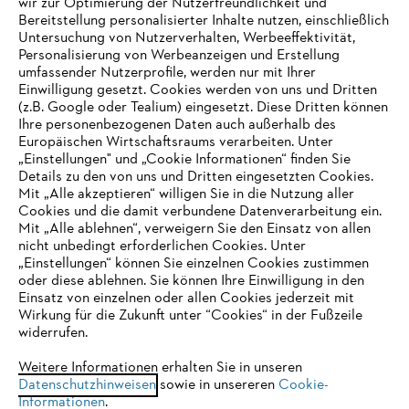
wir zur Optimierung der Nutzerfreundlichkeit und
Bereitstellung personalisierter Inhalte nutzen, einschließlich
Untersuchung von Nutzerverhalten, Werbeeffektivität,
Personalisierung von Werbeanzeigen und Erstellung
umfassender Nutzerprofile, werden nur mit Ihrer
Einwilligung gesetzt. Cookies werden von uns und Dritten
(z.B. Google oder Tealium) eingesetzt. Diese Dritten können
Ihre personenbezogenen Daten auch außerhalb des
Europäischen Wirtschaftsraums verarbeiten. Unter
Unternehmen
„Einstellungen" und „Cookie Informationen“ finden Sie
Details zu den von uns und Dritten eingesetzten Cookies.
Mit „Alle akzeptieren“ willigen Sie in die Nutzung aller
Cookies und die damit verbundene Datenverarbeitung ein.
Online Shop
Mit „Alle ablehnen“, verweigern Sie den Einsatz von allen
nicht unbedingt erforderlichen Cookies. Unter
IHR BROWSER WIRD NICHT
„Einstellungen“ können Sie einzelnen Cookies zustimmen
oder diese ablehnen. Sie können Ihre Einwilligung in den
UNTERSTÜTZT
Einsatz von einzelnen oder allen Cookies jederzeit mit
Service
Wirkung für die Zukunft unter “Cookies“ in der Fußzeile
widerrufen.
Sie nutzen einen Browser, den wir noch nicht unterstützen. Für
eine optimale Nutzung unserer Seite empfehlen wir Ihnen, zu
Weitere Informationen erhalten Sie in unseren
Datenschutzhinweisen
einem der folgenden Browser zu wechseln:
sowie in unsereren
Cookie-
Informationen
.