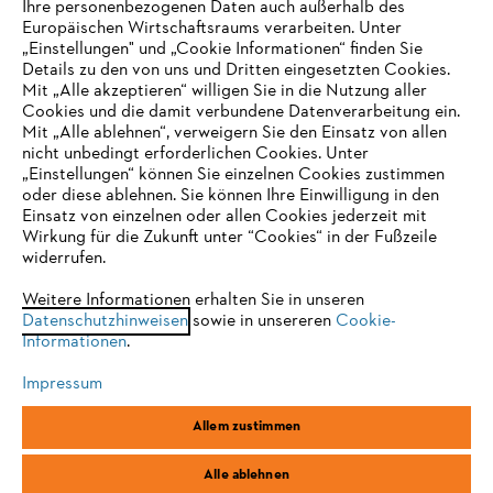
Ihre personenbezogenen Daten auch außerhalb des
Europäischen Wirtschaftsraums verarbeiten. Unter
Unternehmen
„Einstellungen" und „Cookie Informationen“ finden Sie
Details zu den von uns und Dritten eingesetzten Cookies.
Mit „Alle akzeptieren“ willigen Sie in die Nutzung aller
Cookies und die damit verbundene Datenverarbeitung ein.
Online Shop
Mit „Alle ablehnen“, verweigern Sie den Einsatz von allen
nicht unbedingt erforderlichen Cookies. Unter
IHR BROWSER WIRD NICHT
„Einstellungen“ können Sie einzelnen Cookies zustimmen
oder diese ablehnen. Sie können Ihre Einwilligung in den
UNTERSTÜTZT
Einsatz von einzelnen oder allen Cookies jederzeit mit
Service
Wirkung für die Zukunft unter “Cookies“ in der Fußzeile
widerrufen.
Sie nutzen einen Browser, den wir noch nicht unterstützen. Für
eine optimale Nutzung unserer Seite empfehlen wir Ihnen, zu
Weitere Informationen erhalten Sie in unseren
Datenschutzhinweisen
einem der folgenden Browser zu wechseln:
sowie in unsereren
Cookie-
Informationen
.
Allgemeine Geschäftsbedingungen
Datenschutz
Impressum
Impressum
Cookies
Rechtliche Informationen
Firefox
Chrome
Allem zustimmen
Safari
Edge
STIHL Vertriebszentrale AG & Co. KG, D-64807 Dieburg
Alle ablehnen