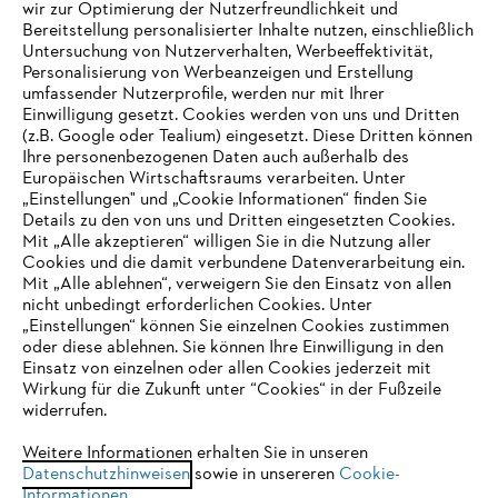
wir zur Optimierung der Nutzerfreundlichkeit und
Bereitstellung personalisierter Inhalte nutzen, einschließlich
Untersuchung von Nutzerverhalten, Werbeeffektivität,
Personalisierung von Werbeanzeigen und Erstellung
umfassender Nutzerprofile, werden nur mit Ihrer
Einwilligung gesetzt. Cookies werden von uns und Dritten
(z.B. Google oder Tealium) eingesetzt. Diese Dritten können
Ihre personenbezogenen Daten auch außerhalb des
Europäischen Wirtschaftsraums verarbeiten. Unter
Unternehmen
„Einstellungen" und „Cookie Informationen“ finden Sie
Details zu den von uns und Dritten eingesetzten Cookies.
Mit „Alle akzeptieren“ willigen Sie in die Nutzung aller
Cookies und die damit verbundene Datenverarbeitung ein.
Online Shop
Mit „Alle ablehnen“, verweigern Sie den Einsatz von allen
nicht unbedingt erforderlichen Cookies. Unter
IHR BROWSER WIRD NICHT
„Einstellungen“ können Sie einzelnen Cookies zustimmen
oder diese ablehnen. Sie können Ihre Einwilligung in den
UNTERSTÜTZT
Einsatz von einzelnen oder allen Cookies jederzeit mit
Service
Wirkung für die Zukunft unter “Cookies“ in der Fußzeile
widerrufen.
Sie nutzen einen Browser, den wir noch nicht unterstützen. Für
eine optimale Nutzung unserer Seite empfehlen wir Ihnen, zu
Weitere Informationen erhalten Sie in unseren
Datenschutzhinweisen
einem der folgenden Browser zu wechseln:
sowie in unsereren
Cookie-
Informationen
.