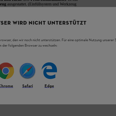
zeug
ausgestattet. (Einfüllsystem und Werkzeug
en und Farben:
SER WIRD NICHT UNTERSTÜTZT
ge (Art.-Nr. 00008810124)
nge (Art.-Nr. 00008810111) und Transparent
Browser, den wir noch nicht unterstützen. Für eine optimale Nutzung unserer
em der folgenden Browser zu wechseln:
(Art.-Nr. 00008810120) und Transparent (Art.-
Chrome
Safari
Edge