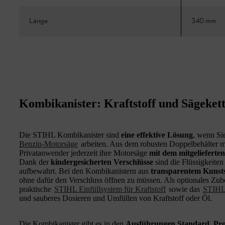
Länge
340 mm
Kombikanister: Kraftstoff und Sägekett
Die STIHL Kombikanister sind
eine effektive Lösung
, wenn Si
Benzin-Motorsäge
arbeiten. Aus dem robusten Doppelbehälter 
Privatanwender jederzeit ihre Motorsäge
mit dem mitgelieferte
Dank der
kindergesicherten Verschlüsse
sind die Flüssigkeite
aufbewahrt. Bei den Kombikanistern aus
transparentem Kunsts
ohne dafür den Verschluss öffnen zu müssen. Als optionales Zub
praktische
STIHL Einfüllsystem für Kraftstoff
sowie das
STIHL 
und sauberes Dosieren und Umfüllen von Kraftstoff oder Öl.
Die Kombikanister gibt es in den
Ausführungen Standard, Pro