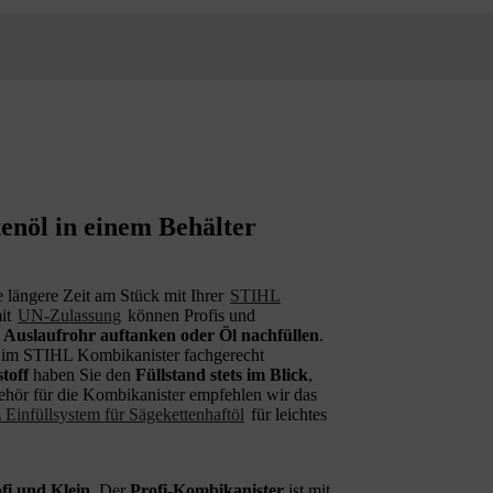
enöl in einem Behälter
e längere Zeit am Stück mit Ihrer
STIHL
mit
UN-Zulassung
können Profis und
n Auslaufrohr auftanken oder Öl nachfüllen
.
n im STIHL Kombikanister fachgerecht
toff
haben Sie den
Füllstand stets im Blick
,
ehör für die Kombikanister empfehlen wir das
Einfüllsystem für Sägekettenhaftöl
für leichtes
fi und Klein
. Der
Profi-Kombikanister
ist mit