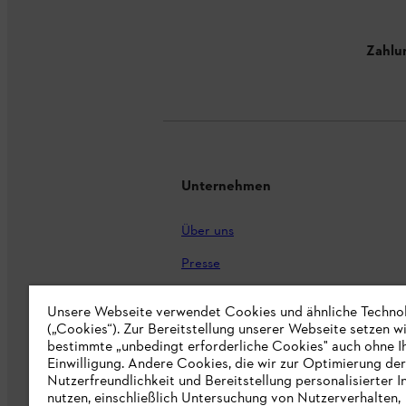
Zahlu
Unternehmen
Über uns
Presse
Karriere
Unsere Webseite verwendet Cookies und ähnliche Techno
(„Cookies“). Zur Bereitstellung unserer Webseite setzen w
STIHL Markenshop
bestimmte „unbedingt erforderliche Cookies" auch ohne I
Nachhaltigkeit
Einwilligung. Andere Cookies, die wir zur Optimierung der
Nutzerfreundlichkeit und Bereitstellung personalisierter I
STIHL Hinweisgebersystem
nutzen, einschließlich Untersuchung von Nutzerverhalten,