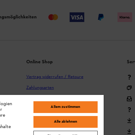
ngsmöglichkeiten
Online Shop
Ser
Vertrag widerrufen / Retoure
Zahlungsarten
Versand und Lieferung
logien
Allem zustimmen
ir
Reklamation und Garantie
hre
STIHL Kooperationsprogramm
Alle ablehnen
nhalte
STIHL Bedienungsanleitungen