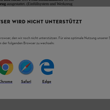
zeug
ausgestattet. (Einfüllsystem und Werkzeug
en und Farben:
SER WIRD NICHT UNTERSTÜTZT
ge (Art.-Nr. 00008810124)
nge (Art.-Nr. 00008810111) und Transparent
Browser, den wir noch nicht unterstützen. Für eine optimale Nutzung unserer
em der folgenden Browser zu wechseln:
(Art.-Nr. 00008810120) und Transparent (Art.-
Chrome
Safari
Edge