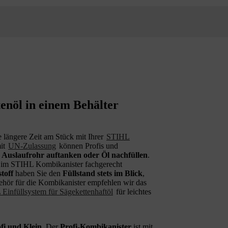
enöl in einem Behälter
e längere Zeit am Stück mit Ihrer
STIHL
mit
UN-Zulassung
können Profis und
n Auslaufrohr auftanken oder Öl nachfüllen
.
n im STIHL Kombikanister fachgerecht
toff
haben Sie den
Füllstand stets im Blick
,
ehör für die Kombikanister empfehlen wir das
Einfüllsystem für Sägekettenhaftöl
für leichtes
fi und Klein
. Der
Profi-Kombikanister
ist mit