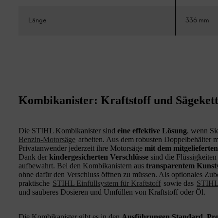
Länge
336 mm
Kombikanister: Kraftstoff und Sägekett
Die STIHL Kombikanister sind
eine effektive Lösung
, wenn Si
Benzin-Motorsäge
arbeiten. Aus dem robusten Doppelbehälter 
Privatanwender jederzeit ihre Motorsäge
mit dem mitgelieferte
Dank der
kindergesicherten Verschlüsse
sind die Flüssigkeite
aufbewahrt. Bei den Kombikanistern aus
transparentem Kunsts
ohne dafür den Verschluss öffnen zu müssen. Als optionales Zub
praktische
STIHL Einfüllsystem für Kraftstoff
sowie das
STIHL 
und sauberes Dosieren und Umfüllen von Kraftstoff oder Öl.
Die Kombikanister gibt es in den
Ausführungen Standard, Pro