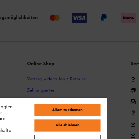
ngsmöglichkeiten
Online Shop
Ser
Vertrag widerrufen / Retoure
Zahlungsarten
Versand und Lieferung
logien
Allem zustimmen
ir
Reklamation und Garantie
hre
STIHL Kooperationsprogramm
Alle ablehnen
nhalte
STIHL Bedienungsanleitungen