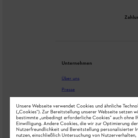
Zahlu
Unternehmen
Über uns
Presse
Karriere
Unsere Webseite verwendet Cookies und ähnliche Techno
(„Cookies“). Zur Bereitstellung unserer Webseite setzen w
STIHL Markenshop
bestimmte „unbedingt erforderliche Cookies" auch ohne I
Nachhaltigkeit
Einwilligung. Andere Cookies, die wir zur Optimierung der
Nutzerfreundlichkeit und Bereitstellung personalisierter I
STIHL Hinweisgebersystem
nutzen, einschließlich Untersuchung von Nutzerverhalten,