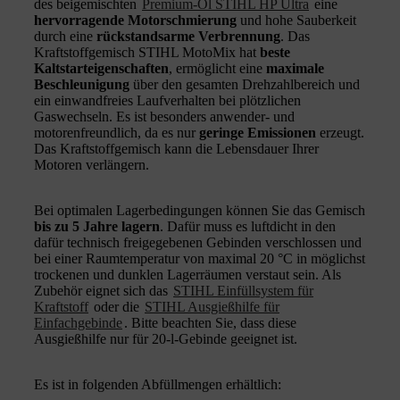
des beigemischten
Premium-Öl STIHL HP Ultra
eine
hervorragende Motorschmierung
und hohe Sauberkeit
durch eine
rückstandsarme Verbrennung
. Das
Kraftstoffgemisch STIHL MotoMix hat
beste
Kaltstarteigenschaften
, ermöglicht eine
maximale
Beschleunigung
über den gesamten Drehzahlbereich und
ein einwandfreies Laufverhalten bei plötzlichen
Gaswechseln. Es ist besonders anwender- und
motorenfreundlich, da es nur
geringe Emissionen
erzeugt.
Das Kraftstoffgemisch kann die Lebensdauer Ihrer
Motoren verlängern.
Bei optimalen Lagerbedingungen können Sie das Gemisch
bis zu 5 Jahre lagern
. Dafür muss es luftdicht in den
dafür technisch freigegebenen Gebinden verschlossen und
bei einer Raumtemperatur von maximal 20 °C in möglichst
trockenen und dunklen Lagerräumen verstaut sein. Als
Zubehör eignet sich das
STIHL Einfüllsystem für
Kraftstoff
oder die
STIHL Ausgießhilfe für
Einfachgebinde
. Bitte beachten Sie, dass diese
Ausgießhilfe nur für 20-l-Gebinde geeignet ist.
Es ist in folgenden Abfüllmengen erhältlich: