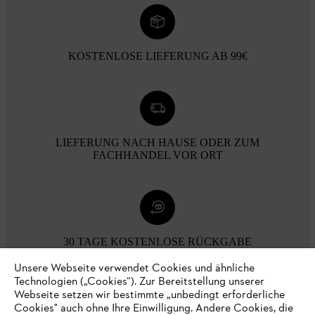
KOSTENLOSE LIEFERUNG AB 99€
LIEFERUNG NACH HAUSE ODER ZUM
FACHHANDEL VOR ORT
30 TAGE KOSTENLOSE RÜCKGABE
Unsere Webseite verwendet Cookies und ähnliche
Technologien („Cookies“). Zur Bereitstellung unserer
Zahlungsmöglichkeiten
Webseite setzen wir bestimmte „unbedingt erforderliche
Cookies" auch ohne Ihre Einwilligung. Andere Cookies, die