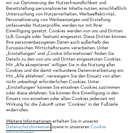
wir zur Optimierung der Nutzerfreundlichkeit und
Bereitstellung personalisierter Inhalte nutzen, einschließlich
Untersuchung von Nutzerverhalten, Werbeeffektivität,
Personalisierung von Werbeanzeigen und Erstellung
umfassender Nutzerprofile, werden nur mit Ihrer
Einwilligung gesetzt. Cookies werden von uns und Dritten
(z.B. Google oder Tealium) eingesetzt. Diese Dritten können
Ihre personenbezogenen Daten auch außerhalb des
Europäischen Wirtschaftsraums verarbeiten. Unter
Unternehmen
„Einstellungen" und „Cookie Informationen“ finden Sie
Details zu den von uns und Dritten eingesetzten Cookies.
Mit „Alle akzeptieren“ willigen Sie in die Nutzung aller
Cookies und die damit verbundene Datenverarbeitung ein.
Online Shop
Mit „Alle ablehnen“, verweigern Sie den Einsatz von allen
nicht unbedingt erforderlichen Cookies. Unter
IHR BROWSER WIRD NICHT
„Einstellungen“ können Sie einzelnen Cookies zustimmen
oder diese ablehnen. Sie können Ihre Einwilligung in den
UNTERSTÜTZT
Einsatz von einzelnen oder allen Cookies jederzeit mit
Service
Wirkung für die Zukunft unter “Cookies“ in der Fußzeile
widerrufen.
Sie nutzen einen Browser, den wir noch nicht unterstützen. Für
eine optimale Nutzung unserer Seite empfehlen wir Ihnen, zu
Weitere Informationen erhalten Sie in unseren
Datenschutzhinweisen
einem der folgenden Browser zu wechseln:
sowie in unsereren
Cookie-
Informationen
.