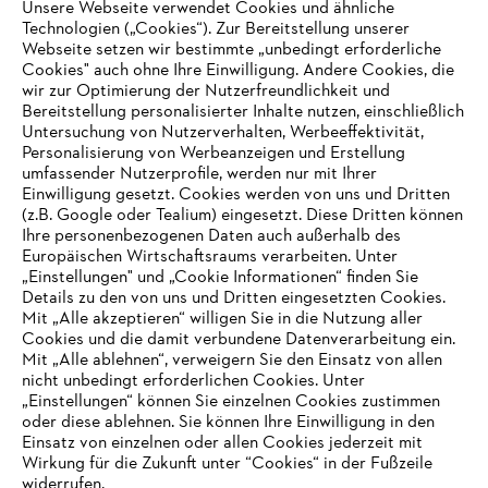
Unsere Webseite verwendet Cookies und ähnliche
Technologien („Cookies“). Zur Bereitstellung unserer
Webseite setzen wir bestimmte „unbedingt erforderliche
STIHL Vertriebszentrale AG & Co. KG, D-64807 Dieburg
Cookies" auch ohne Ihre Einwilligung. Andere Cookies, die
wir zur Optimierung der Nutzerfreundlichkeit und
Bereitstellung personalisierter Inhalte nutzen, einschließlich
Untersuchung von Nutzerverhalten, Werbeeffektivität,
Personalisierung von Werbeanzeigen und Erstellung
umfassender Nutzerprofile, werden nur mit Ihrer
Einwilligung gesetzt. Cookies werden von uns und Dritten
(z.B. Google oder Tealium) eingesetzt. Diese Dritten können
Ihre personenbezogenen Daten auch außerhalb des
Europäischen Wirtschaftsraums verarbeiten. Unter
„Einstellungen" und „Cookie Informationen“ finden Sie
Details zu den von uns und Dritten eingesetzten Cookies.
Mit „Alle akzeptieren“ willigen Sie in die Nutzung aller
Cookies und die damit verbundene Datenverarbeitung ein.
Mit „Alle ablehnen“, verweigern Sie den Einsatz von allen
nicht unbedingt erforderlichen Cookies. Unter
IHR BROWSER WIRD NICHT
„Einstellungen“ können Sie einzelnen Cookies zustimmen
oder diese ablehnen. Sie können Ihre Einwilligung in den
UNTERSTÜTZT
Einsatz von einzelnen oder allen Cookies jederzeit mit
Wirkung für die Zukunft unter “Cookies“ in der Fußzeile
widerrufen.