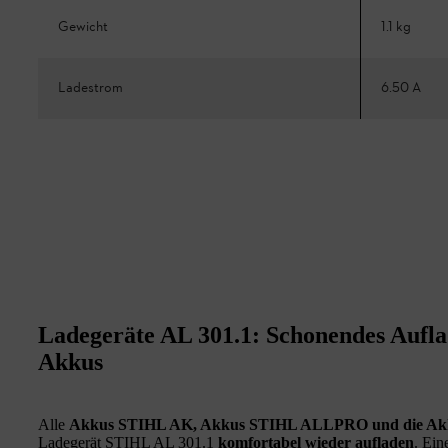
Gewicht
1.1 kg
Ladestrom
6.50 A
Ladegeräte AL 301.1: Schonendes Aufl
Akkus
Alle
Akkus STIHL AK, Akkus STIHL ALLPRO und die A
Ladegerät STIHL AL 301.1
komfortabel wieder aufladen
. Ei