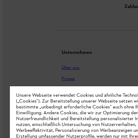
Zahlu
Unternehmen
Über uns
Presse
Karriere
Unsere Webseite verwendet Cookies und ähnliche Techno
STIHL Markenshop
(„Cookies“). Zur Bereitstellung unserer Webseite setzen w
bestimmte „unbedingt erforderliche Cookies" auch ohne I
Nachhaltigkeit
Einwilligung. Andere Cookies, die wir zur Optimierung der
Nutzerfreundlichkeit und Bereitstellung personalisierter I
STIHL Hinweisgebersystem
nutzen, einschließlich Untersuchung von Nutzerverhalten,
Werbeeffektivität, Personalisierung von Werbeanzeigen u
Informationen für Lieferunternehmen
Erstellung umfassender Nutzerprofile, werden nur mit Ihre