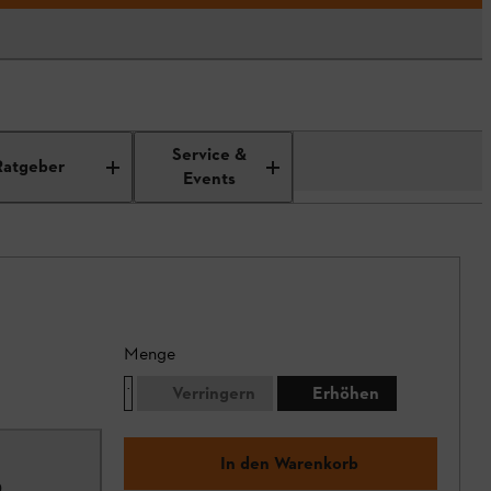
Service &
Ratgeber
Events
Menge
Verringern
Erhöhen
In den Warenkorb
0