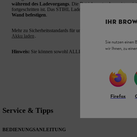
während des Ladevorgangs
. Die Betriebszustandsanzeige zei
fortgeschritten ist. Das STIHL Ladegeräte AL 301.1 mit praktisc
Wand befestigen
.
IHR BROW
Mehr zu Sicherheitsstandards für unsere Akkus erfahren Sie in
Akku laden
.
Sie nutzen einen 
wir Ihnen, zu ein
Hinweis:
Sie können sowohl ALLPRO-Akkus wie auch AP-Akku
Firefox
Service & Tipps
BEDIENUNGSANLEITUNG