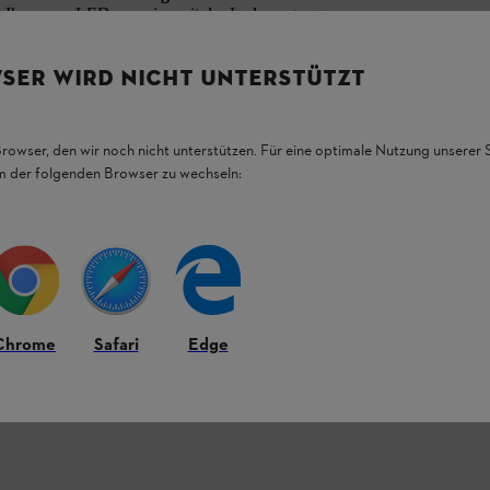
gt Ihnen per LED an, wie weit der Ladevorgang
her
Kabelaufwicklung
können Sie auch
an der
SER WIRD NICHT UNTERSTÜTZT
 unserem STIHL Ratgeber zu
Lithium-Ionen-
Browser, den wir noch nicht unterstützen. Für eine optimale Nutzung unserer
em der folgenden Browser zu wechseln:
s von STIHL mit diesem Ladegerät laden.
Chrome
Safari
Edge