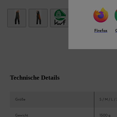
Firefox
Technische Details
Größe
S / M / L /
Gewicht
1500 g