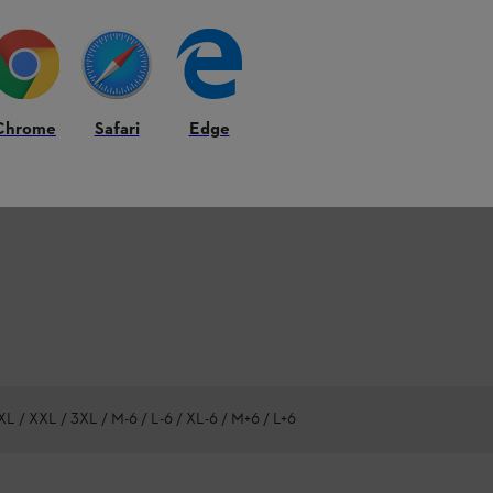
Chrome
Safari
Edge
 XL / XXL / 3XL / M-6 / L-6 / XL-6 / M+6 / L+6