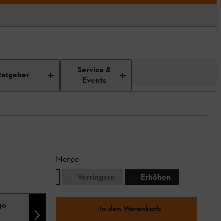
Service &
Ratgeber
Events
Menge
Verringern
Erhöhen
go
In den Warenkorb