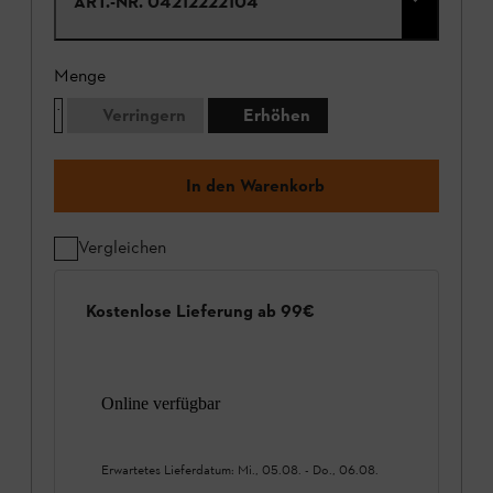
ART.-NR.
04212222104
Menge
Verringern
Erhöhen
In den Warenkorb
Vergleichen
Kostenlose Lieferung ab 99€
Online verfügbar
Erwartetes Lieferdatum:
Mi., 05.08.
-
Do., 06.08.