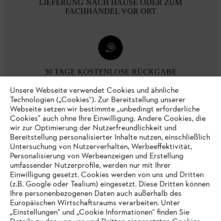
LIEFERUNG NACH HAUSE ODER ZUM
FACHHANDEL VOR ORT
30 TAGE KOSTENLOSE RÜCKGABE
Unsere Webseite verwendet Cookies und ähnliche
Technologien („Cookies“). Zur Bereitstellung unserer
Zahlungsmöglichkeiten
Webseite setzen wir bestimmte „unbedingt erforderliche
Cookies" auch ohne Ihre Einwilligung. Andere Cookies, die
wir zur Optimierung der Nutzerfreundlichkeit und
Bereitstellung personalisierter Inhalte nutzen, einschließlich
Untersuchung von Nutzerverhalten, Werbeeffektivität,
Personalisierung von Werbeanzeigen und Erstellung
umfassender Nutzerprofile, werden nur mit Ihrer
Einwilligung gesetzt. Cookies werden von uns und Dritten
(z.B. Google oder Tealium) eingesetzt. Diese Dritten können
Ihre personenbezogenen Daten auch außerhalb des
Europäischen Wirtschaftsraums verarbeiten. Unter
Unternehmen
„Einstellungen" und „Cookie Informationen“ finden Sie