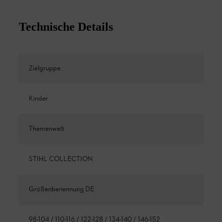
Technische Details
Zielgruppe
Kinder
Themenwelt
STIHL COLLECTION
Größenbenennung DE
98-104 / 110-116 / 122-128 / 134-140 / 146-152