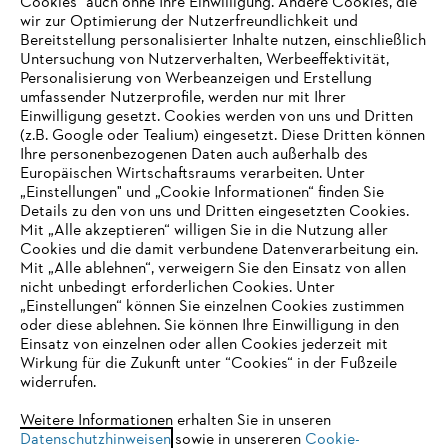
Cookies" auch ohne Ihre Einwilligung. Andere Cookies, die
wir zur Optimierung der Nutzerfreundlichkeit und
Bereitstellung personalisierter Inhalte nutzen, einschließlich
Untersuchung von Nutzerverhalten, Werbeeffektivität,
Personalisierung von Werbeanzeigen und Erstellung
umfassender Nutzerprofile, werden nur mit Ihrer
Einwilligung gesetzt. Cookies werden von uns und Dritten
(z.B. Google oder Tealium) eingesetzt. Diese Dritten können
Ihre personenbezogenen Daten auch außerhalb des
Europäischen Wirtschaftsraums verarbeiten. Unter
Unternehmen
„Einstellungen" und „Cookie Informationen“ finden Sie
Details zu den von uns und Dritten eingesetzten Cookies.
Mit „Alle akzeptieren“ willigen Sie in die Nutzung aller
Cookies und die damit verbundene Datenverarbeitung ein.
Online Shop
Mit „Alle ablehnen“, verweigern Sie den Einsatz von allen
nicht unbedingt erforderlichen Cookies. Unter
IHR BROWSER WIRD NICHT
„Einstellungen“ können Sie einzelnen Cookies zustimmen
oder diese ablehnen. Sie können Ihre Einwilligung in den
UNTERSTÜTZT
Einsatz von einzelnen oder allen Cookies jederzeit mit
Service
Wirkung für die Zukunft unter “Cookies“ in der Fußzeile
widerrufen.
Sie nutzen einen Browser, den wir noch nicht unterstützen. Für
eine optimale Nutzung unserer Seite empfehlen wir Ihnen, zu
Weitere Informationen erhalten Sie in unseren
Datenschutzhinweisen
einem der folgenden Browser zu wechseln:
sowie in unsereren
Cookie-