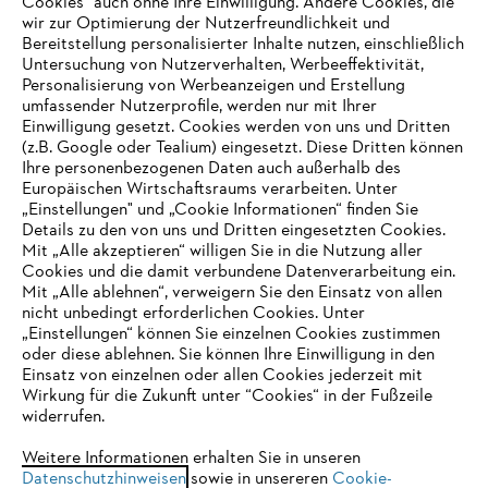
Cookies" auch ohne Ihre Einwilligung. Andere Cookies, die
wir zur Optimierung der Nutzerfreundlichkeit und
Bereitstellung personalisierter Inhalte nutzen, einschließlich
Untersuchung von Nutzerverhalten, Werbeeffektivität,
Personalisierung von Werbeanzeigen und Erstellung
umfassender Nutzerprofile, werden nur mit Ihrer
Einwilligung gesetzt. Cookies werden von uns und Dritten
(z.B. Google oder Tealium) eingesetzt. Diese Dritten können
Ihre personenbezogenen Daten auch außerhalb des
Europäischen Wirtschaftsraums verarbeiten. Unter
Unternehmen
„Einstellungen" und „Cookie Informationen“ finden Sie
Details zu den von uns und Dritten eingesetzten Cookies.
Mit „Alle akzeptieren“ willigen Sie in die Nutzung aller
Cookies und die damit verbundene Datenverarbeitung ein.
Online Shop
Mit „Alle ablehnen“, verweigern Sie den Einsatz von allen
nicht unbedingt erforderlichen Cookies. Unter
IHR BROWSER WIRD NICHT
„Einstellungen“ können Sie einzelnen Cookies zustimmen
oder diese ablehnen. Sie können Ihre Einwilligung in den
UNTERSTÜTZT
Einsatz von einzelnen oder allen Cookies jederzeit mit
Service
Wirkung für die Zukunft unter “Cookies“ in der Fußzeile
widerrufen.
Sie nutzen einen Browser, den wir noch nicht unterstützen. Für
eine optimale Nutzung unserer Seite empfehlen wir Ihnen, zu
Weitere Informationen erhalten Sie in unseren
Datenschutzhinweisen
einem der folgenden Browser zu wechseln:
sowie in unsereren
Cookie-