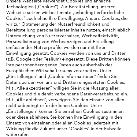
Unsere Webseite verwendet Cookies und ähnliche
Technologien („Cookies“). Zur Bereitstellung unserer
Zahlungsmöglichkeiten
Webseite setzen wir bestimmte „unbedingt erforderliche
Cookies" auch ohne Ihre Einwilligung. Andere Cookies, die
wir zur Optimierung der Nutzerfreundlichkeit und
Bereitstellung personalisierter Inhalte nutzen, einschließlich
Untersuchung von Nutzerverhalten, Werbeeffektivität,
Personalisierung von Werbeanzeigen und Erstellung
umfassender Nutzerprofile, werden nur mit Ihrer
Einwilligung gesetzt. Cookies werden von uns und Dritten
(z.B. Google oder Tealium) eingesetzt. Diese Dritten können
Ihre personenbezogenen Daten auch außerhalb des
Europäischen Wirtschaftsraums verarbeiten. Unter
Unternehmen
„Einstellungen" und „Cookie Informationen“ finden Sie
Details zu den von uns und Dritten eingesetzten Cookies.
Mit „Alle akzeptieren“ willigen Sie in die Nutzung aller
Cookies und die damit verbundene Datenverarbeitung ein.
Online Shop
Mit „Alle ablehnen“, verweigern Sie den Einsatz von allen
nicht unbedingt erforderlichen Cookies. Unter
IHR BROWSER WIRD NICHT
„Einstellungen“ können Sie einzelnen Cookies zustimmen
oder diese ablehnen. Sie können Ihre Einwilligung in den
UNTERSTÜTZT
Einsatz von einzelnen oder allen Cookies jederzeit mit
Service
Wirkung für die Zukunft unter “Cookies“ in der Fußzeile
widerrufen.