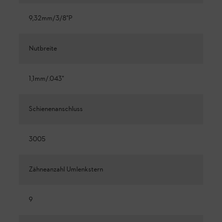
9,32mm/3/8"P
Nutbreite
1,1mm/.043"
Schienenanschluss
3005
Zähneanzahl Umlenkstern
9