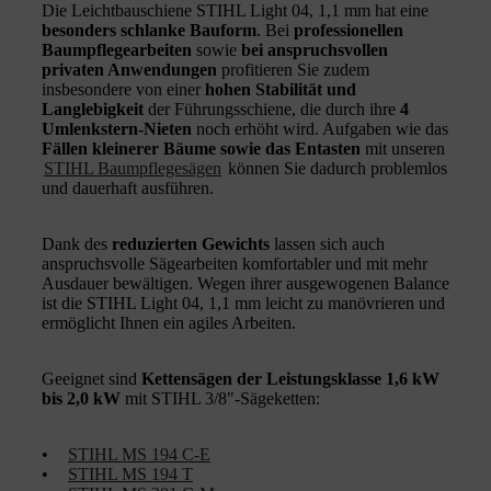
Die Leichtbauschiene STIHL Light 04, 1,1 mm hat eine
besonders schlanke Bauform
. Bei
professionellen
Baumpflegearbeiten
sowie
bei anspruchsvollen
privaten Anwendungen
profitieren Sie zudem
insbesondere von einer
hohen Stabilität und
Langlebigkeit
der Führungsschiene, die durch ihre
4
Umlenkstern-Nieten
noch erhöht wird. Aufgaben wie das
Fällen kleinerer Bäume sowie das Entasten
mit unseren
STIHL Baumpflegesägen
können Sie dadurch problemlos
und dauerhaft ausführen.
Dank des
reduzierten Gewichts
lassen sich auch
anspruchsvolle Sägearbeiten komfortabler und mit mehr
Ausdauer bewältigen. Wegen ihrer ausgewogenen Balance
ist die STIHL Light 04, 1,1 mm leicht zu manövrieren und
ermöglicht Ihnen ein agiles Arbeiten.
Geeignet sind
Kettensägen der Leistungsklasse 1,6 kW
bis 2,0 kW
mit STIHL 3/8"-Sägeketten:
•
STIHL MS 194 C-E
•
STIHL MS 194 T