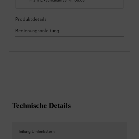
Im STIHL Fachhandel ab
Mi., 05.08.
Produktdetails
Bedienungsanleitung
Technische Details
Teilung Umlenkstern