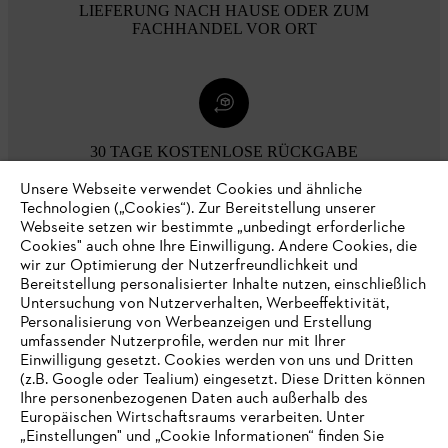
LIEFERUNG NACH HAUSE ODER ZUM
FACHHANDEL VOR ORT
30 TAGE KOSTENLOSE RÜCKGABE
Unsere Webseite verwendet Cookies und ähnliche
Technologien („Cookies“). Zur Bereitstellung unserer
Zahlungsmöglichkeiten
Webseite setzen wir bestimmte „unbedingt erforderliche
Cookies" auch ohne Ihre Einwilligung. Andere Cookies, die
wir zur Optimierung der Nutzerfreundlichkeit und
Bereitstellung personalisierter Inhalte nutzen, einschließlich
Untersuchung von Nutzerverhalten, Werbeeffektivität,
Personalisierung von Werbeanzeigen und Erstellung
umfassender Nutzerprofile, werden nur mit Ihrer
Einwilligung gesetzt. Cookies werden von uns und Dritten
(z.B. Google oder Tealium) eingesetzt. Diese Dritten können
Ihre personenbezogenen Daten auch außerhalb des
Europäischen Wirtschaftsraums verarbeiten. Unter
Unternehmen
„Einstellungen" und „Cookie Informationen“ finden Sie