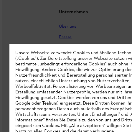
Unternehmen
Über uns
Presse
Karriere
Unsere Webseite verwendet Cookies und ähnliche Techno
(„Cookies“). Zur Bereitstellung unserer Webseite setzen w
STIHL Markenshop
bestimmte „unbedingt erforderliche Cookies" auch ohne I
Nachhaltigkeit
Einwilligung. Andere Cookies, die wir zur Optimierung der
Nutzerfreundlichkeit und Bereitstellung personalisierter I
STIHL Hinweisgebersystem
nutzen, einschließlich Untersuchung von Nutzerverhalten,
Werbeeffektivität, Personalisierung von Werbeanzeigen u
Informationen für Lieferunternehmen
Erstellung umfassender Nutzerprofile, werden nur mit Ihre
Einwilligung gesetzt. Cookies werden von uns und Dritten 
Google oder Tealium) eingesetzt. Diese Dritten können Ih
Erklärung zur Barrierefreiheit
personenbezogenen Daten auch außerhalb des Europäisc
Wirtschaftsraums verarbeiten. Unter „Einstellungen" und 
Produktpiraterie
Informationen“ finden Sie Details zu den von uns und Dritt
eingesetzten Cookies. Mit „Alle akzeptieren“ willigen Sie i
Fakten zu STIHL
Nutzung aller Cookies und die damit verbundene