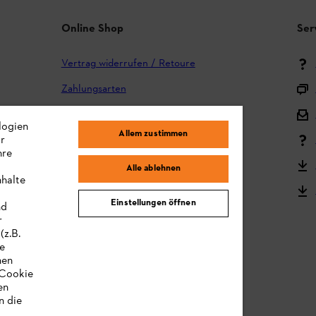
Online Shop
Ser
Vertrag widerrufen / Retoure
Zahlungsarten
Versand und Lieferung
logien
Allem zustimmen
ir
Reklamation und Garantie
hre
STIHL Kooperationsprogramm
Alle ablehnen
nhalte
STIHL Bedienungsanleitungen
Einstellungen öffnen
nd
MY STIHL
r
(z.B.
re
hen
„Cookie
en
n die