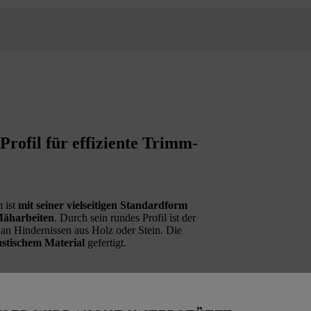
rofil für effiziente Trimm-
 ist
mit seiner vielseitigen Standardform
Mäharbeiten
. Durch sein rundes Profil ist der
n Hindernissen aus Holz oder Stein. Die
astischem Material
gefertigt.
öpfen mit Ausnahme des AutoCut 2-2 und des