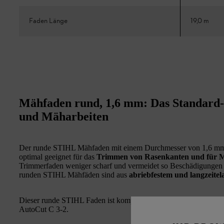
Faden Länge
19,0 m
Mähfaden rund, 1,6 mm: Das Standard-P
und Mäharbeiten
Der runde STIHL Mähfaden mit einem Durchmesser von 1,6 mm
optimal geeignet für das
Trimmen von Rasenkanten und für 
Trimmerfaden weniger scharf und vermeidet so Beschädigungen a
runden STIHL Mähfäden sind aus
abriebfestem und langzeitel
Dieser runde STIHL Faden ist kompatibel zu allen STIHL Mähk
AutoCut C 3-2.