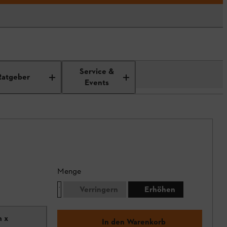
Service &
Ratgeber
Events
Menge
Verringern
Erhöhen
m x
In den Warenkorb