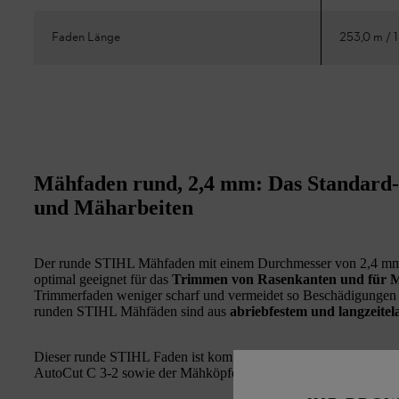
Faden Länge
253,0 m / 1
Mähfaden rund, 2,4 mm: Das Standard-P
und Mäharbeiten
Der runde STIHL Mähfaden mit einem Durchmesser von 2,4 mm
optimal geeignet für das
Trimmen von Rasenkanten und für 
Trimmerfaden weniger scharf und vermeidet so Beschädigungen a
runden STIHL Mähfäden sind aus
abriebfestem und langzeitel
Dieser runde STIHL Faden ist kompatibel zu allen STIHL Mähk
AutoCut C 3-2 sowie der Mähköpfe PolyCut 2-2 und PolyCut 3