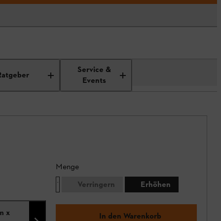
Service &
Ratgeber
Events
Menge
Verringern
Erhöhen
m x
In den Warenkorb