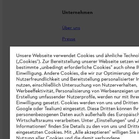
Unternehmen
Über uns
Presse
Karriere
Unsere Webseite verwendet Cookies und ähnliche Techno
(„Cookies“). Zur Bereitstellung unserer Webseite setzen w
STIHL Markenshop
bestimmte „unbedingt erforderliche Cookies" auch ohne I
Nachhaltigkeit
Einwilligung. Andere Cookies, die wir zur Optimierung der
Nutzerfreundlichkeit und Bereitstellung personalisierter I
STIHL Hinweisgebersystem
nutzen, einschließlich Untersuchung von Nutzerverhalten,
Werbeeffektivität, Personalisierung von Werbeanzeigen u
Informationen für Lieferunternehmen
Erstellung umfassender Nutzerprofile, werden nur mit Ihre
Einwilligung gesetzt. Cookies werden von uns und Dritten 
Google oder Tealium) eingesetzt. Diese Dritten können Ih
Erklärung zur Barrierefreiheit
personenbezogenen Daten auch außerhalb des Europäisc
Wirtschaftsraums verarbeiten. Unter „Einstellungen" und 
Produktpiraterie
Informationen“ finden Sie Details zu den von uns und Dritt
eingesetzten Cookies. Mit „Alle akzeptieren“ willigen Sie i
Fakten zu STIHL
Nutzung aller Cookies und die damit verbundene