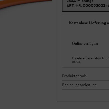
253,0 m orange
ART.-NR.
0000930224
Kostenlose Lieferung 
Online verfügbar
Erwartetes Lieferdatum:
Mi., 
06.08.
Produktdetails
Bedienungsanleitung