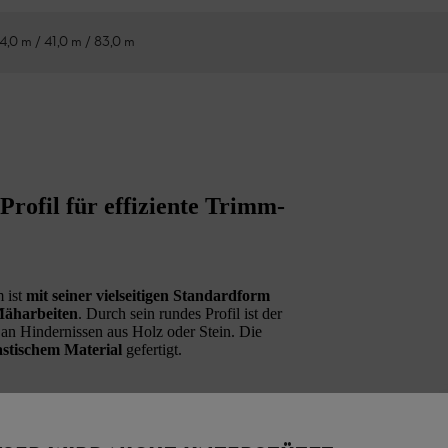
4,0 m / 41,0 m / 83,0 m
rofil für effiziente Trimm-
 ist
mit seiner vielseitigen Standardform
Mäharbeiten
. Durch sein rundes Profil ist der
n Hindernissen aus Holz oder Stein. Die
astischem Material
gefertigt.
öpfen mit Ausnahme des AutoCut 2-2, des
-2.