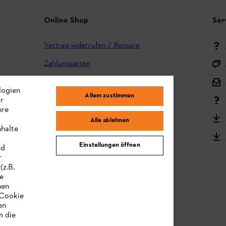
Online Shop
Ser
Vertrag widerrufen / Retoure
Zahlungsarten
Versand und Lieferung
logien
Allem zustimmen
ir
Reklamation und Garantie
hre
STIHL Kooperationsprogramm
Alle ablehnen
nhalte
STIHL Bedienungsanleitungen
Einstellungen öffnen
nd
MY STIHL
r
(z.B.
re
hen
„Cookie
en
n die