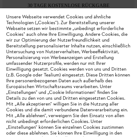
30 TAGE KOSTENLOSE RÜCKGABE
Unsere Webseite verwendet Cookies und ähnliche
Technologien („Cookies“). Zur Bereitstellung unserer
Zahlungsmöglichkeiten
Webseite setzen wir bestimmte „unbedingt erforderliche
Cookies" auch ohne Ihre Einwilligung. Andere Cookies, die
wir zur Optimierung der Nutzerfreundlichkeit und
Bereitstellung personalisierter Inhalte nutzen, einschließlich
Untersuchung von Nutzerverhalten, Werbeeffektivität,
Personalisierung von Werbeanzeigen und Erstellung
umfassender Nutzerprofile, werden nur mit Ihrer
Einwilligung gesetzt. Cookies werden von uns und Dritten
(z.B. Google oder Tealium) eingesetzt. Diese Dritten können
Ihre personenbezogenen Daten auch außerhalb des
Europäischen Wirtschaftsraums verarbeiten. Unter
Unternehmen
„Einstellungen" und „Cookie Informationen“ finden Sie
Details zu den von uns und Dritten eingesetzten Cookies.
Mit „Alle akzeptieren“ willigen Sie in die Nutzung aller
Cookies und die damit verbundene Datenverarbeitung ein.
Online Shop
Mit „Alle ablehnen“, verweigern Sie den Einsatz von allen
nicht unbedingt erforderlichen Cookies. Unter
IHR BROWSER WIRD NICHT
„Einstellungen“ können Sie einzelnen Cookies zustimmen
oder diese ablehnen. Sie können Ihre Einwilligung in den
UNTERSTÜTZT