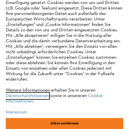
Einwilligung gesetzt. Cookies werden von uns und Dritten
(z.B. Google oder Tealium) eingesetzt. Diese Dritten können
Ihre personenbezogenen Daten auch außerhalb des
Europäischen Wirtschaftsraums verarbeiten. Unter
Unternehmen
„Einstellungen" und „Cookie Informationen“ finden Sie
Details zu den von uns und Dritten eingesetzten Cookies.
Mit „Alle akzeptieren“ willigen Sie in die Nutzung aller
Cookies und die damit verbundene Datenverarbeitung ein.
Online Shop
Mit „Alle ablehnen“, verweigern Sie den Einsatz von allen
nicht unbedingt erforderlichen Cookies. Unter
IHR BROWSER WIRD NICHT
„Einstellungen“ können Sie einzelnen Cookies zustimmen
oder diese ablehnen. Sie können Ihre Einwilligung in den
UNTERSTÜTZT
Einsatz von einzelnen oder allen Cookies jederzeit mit
Service
Wirkung für die Zukunft unter “Cookies“ in der Fußzeile
widerrufen.
Sie nutzen einen Browser, den wir noch nicht unterstützen. Für
eine optimale Nutzung unserer Seite empfehlen wir Ihnen, zu
Weitere Informationen erhalten Sie in unseren
Datenschutzhinweisen
einem der folgenden Browser zu wechseln:
sowie in unsereren
Cookie-
Informationen
.
Allgemeine Geschäftsbedingungen
Datenschutz
Impressum
Impressum
Cookies
Rechtliche Informationen
Firefox
Chrome
Allem zustimmen