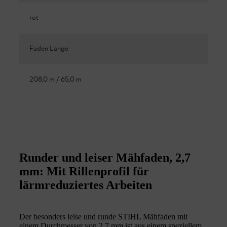
rot
Faden Länge
208,0 m / 65,0 m
Runder und leiser Mähfaden, 2,7
mm: Mit Rillenprofil für
lärmreduziertes Arbeiten
Der besonders leise und runde STIHL Mähfaden mit
einem Durchmesser von 2,7 mm ist aus einem speziellem