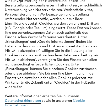
wir zur Optimierung der Nutzerfreundlichkeit und
Bereitstellung personalisierter Inhalte nutzen, einschließlich
Untersuchung von Nutzerverhalten, Werbeeffektivität,
Personalisierung von Werbeanzeigen und Erstellung
umfassender Nutzerprofile, werden nur mit Ihrer
Einwilligung gesetzt. Cookies werden von uns und Dritten
(z.B. Google oder Tealium) eingesetzt. Diese Dritten können
Ihre personenbezogenen Daten auch außerhalb des
Europäischen Wirtschaftsraums verarbeiten. Unter
Unternehmen
„Einstellungen" und „Cookie Informationen“ finden Sie
Details zu den von uns und Dritten eingesetzten Cookies.
Mit „Alle akzeptieren“ willigen Sie in die Nutzung aller
Cookies und die damit verbundene Datenverarbeitung ein.
Online Shop
Mit „Alle ablehnen“, verweigern Sie den Einsatz von allen
nicht unbedingt erforderlichen Cookies. Unter
IHR BROWSER WIRD NICHT
„Einstellungen“ können Sie einzelnen Cookies zustimmen
oder diese ablehnen. Sie können Ihre Einwilligung in den
UNTERSTÜTZT
Einsatz von einzelnen oder allen Cookies jederzeit mit
Service
Wirkung für die Zukunft unter “Cookies“ in der Fußzeile
widerrufen.
Sie nutzen einen Browser, den wir noch nicht unterstützen. Für
eine optimale Nutzung unserer Seite empfehlen wir Ihnen, zu
Weitere Informationen erhalten Sie in unseren
Datenschutzhinweisen
einem der folgenden Browser zu wechseln:
sowie in unsereren
Cookie-
Informationen
.