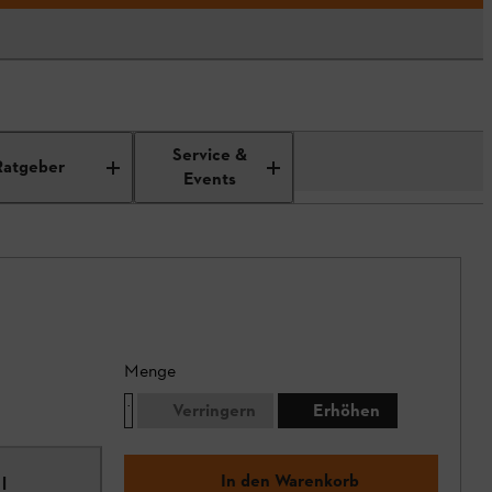
Service &
Ratgeber
Events
Menge
Verringern
Erhöhen
In den Warenkorb
l