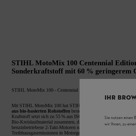
STIHL MotoMix 100 Centennial Edition
Sonderkraftstoff mit 60 % geringerem
STIHL MotoMix 100 - Centennial Edition - NUR SOLAN
IHR BROW
Mit STIHL MotoMix 100 hat STIHL als erster Hersteller von Mo
aus bio‑basierten Rohstoffen
bestehenden Sonderkraftstoff für
Kraftstoff setzt sich zu 55 % aus ISCC‑zertifizierten biogenen R
Sie nutzen einen 
Bio‑Kreislaufmaterial zusammen, das auf dem ISCC‑Massenbilanz
wir Ihnen, zu ein
benzinbetriebene 2‑Takt‑Motoren nachhaltiger betreiben lassen 
Treibhausgasemissionen in Motorgeräteflotten möglich ist.