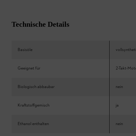
Technische Details
Basisöle
vollsynthet
Geeignet für
2-Takt-Mot
Biologisch abbaubar
nein
Kraftstoffgemisch
ja
Ethanol enthalten
nein