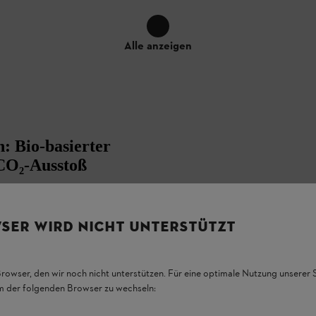
Alle anzeigen
: Bio‑basierter
 CO₂‑Ausstoß
GE VORRAT REICHT
SER WIRD NICHT UNTERSTÜTZT
torgeräten einen
vollständig
 2‑Takt‑Motoren entwickelt. Der vorgemischte
ohstoffen und zu 45 % aus ISCC‑zertifiziertem
Browser, den wir noch nicht unterstützen. Für eine optimale Nutzung unserer
ansatz basiert. Damit zeigt STIHL, dass sich
em der folgenden Browser zu wechseln:
und ein Beitrag zur Reduzierung von