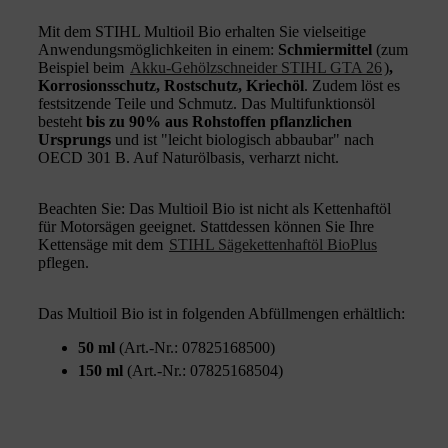
Mit dem STIHL Multioil Bio erhalten Sie vielseitige
Anwendungsmöglichkeiten in einem:
Schmiermittel
(zum
Beispiel beim
Akku-Gehölzschneider STIHL GTA 26
)
,
Korrosionsschutz, Rostschutz, Kriechöl
. Zudem löst es
festsitzende Teile und Schmutz. Das Multifunktionsöl
besteht
bis zu 90% aus Rohstoffen pflanzlichen
Ursprungs
und ist "leicht biologisch abbaubar" nach
OECD 301 B. Auf Naturölbasis, verharzt nicht.
Beachten Sie: Das Multioil Bio ist nicht als Kettenhaftöl
für Motorsägen geeignet. Stattdessen können Sie Ihre
Kettensäge mit dem
STIHL Sägekettenhaftöl BioPlus
pflegen.
Das Multioil Bio ist in folgenden Abfüllmengen erhältlich:
50 ml
(Art.-Nr.: 07825168500)
150 ml
(Art.-Nr.: 07825168504)