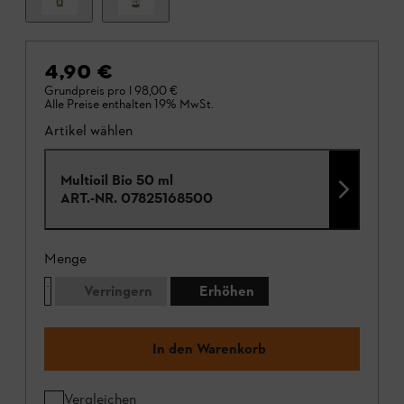
4,90 €
Grundpreis pro l
98,00 €
Alle Preise enthalten 19% MwSt.
Artikel wählen
Multioil Bio 50 ml
ART.-NR.
07825168500
Menge
Verringern
Erhöhen
In den Warenkorb
Vergleichen